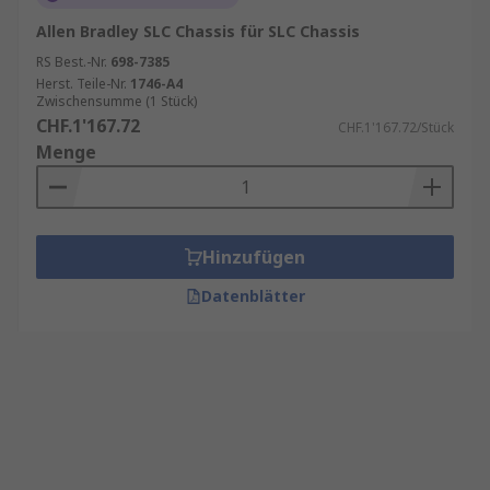
Allen Bradley SLC Chassis für SLC Chassis
RS Best.-Nr.
698-7385
Herst. Teile-Nr.
1746-A4
Zwischensumme (1 Stück)
CHF.1'167.72
CHF.1'167.72/Stück
Menge
Hinzufügen
Datenblätter