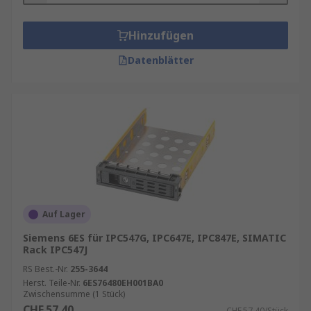
Hinzufügen
Datenblätter
Auf Lager
Siemens 6ES für IPC547G, IPC647E, IPC847E, SIMATIC
Rack IPC547J
RS Best.-Nr.
255-3644
Herst. Teile-Nr.
6ES76480EH001BA0
Zwischensumme (1 Stück)
CHF.57.40
CHF.57.40/Stück