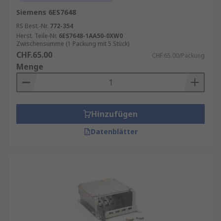
Siemens 6ES7648
RS Best.-Nr.
772-354
Herst. Teile-Nr.
6ES7648-1AA50-0XW0
Zwischensumme (1 Packung mit 5 Stück)
CHF.65.00
CHF.65.00/Packung
Menge
Hinzufügen
Datenblätter