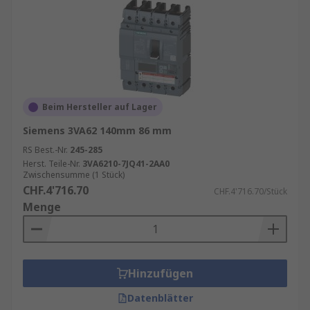
Beim Hersteller auf Lager
Siemens 3VA62 140mm 86 mm
RS Best.-Nr.
245-285
Herst. Teile-Nr.
3VA6210-7JQ41-2AA0
Zwischensumme (1 Stück)
CHF.4'716.70
CHF.4'716.70/Stück
Menge
Hinzufügen
Datenblätter