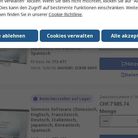
en verwalten" klicken. Wenn Sie dies nicht möchten, klicken Sie auf "Al
Dies kann den Zugriff auf bestimmte Funktionen einschränken. Weite
en finden Sie in unserer
Cookie-Richtlinie
.
Zwischensumme (1 St
Beim Hersteller auf Lager
CHF.4'836.83
Siemens Software Chinesisch,
Menge
e ablehnen
Cookies verwalten
Alle akzep
Englisch, Französisch,
Deutsch, Italienisch,
Japanisch, Koreanisch,
Spanisch
RS Best.-Nr.
772-677
Hinz
Herst. Teile-Nr.
6AV6381-2CB08-0AV0
Daten
Zwischensumme (1 St
Beim Hersteller auf Lager
CHF.7'685.74
Siemens Software Chinesisch,
Menge
Englisch, Französisch,
Deutsch, Italienisch,
Japanisch, Koreanisch,
Spanisch