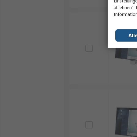
Einstellung
ablehnen". 
Information
All