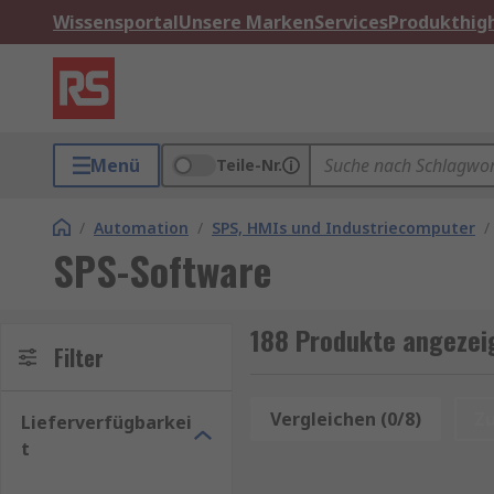
Wissensportal
Unsere Marken
Services
Produkthigh
Menü
Teile-Nr.
/
Automation
/
SPS, HMIs und Industriecomputer
/
SPS-Software
188 Produkte angezei
Filter
Vergleichen (0/8)
Z
Lieferverfügbarkei
t