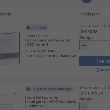
etails
Preis pro:
Zwischensumme (1 St
Auf Lager
CHF.58.58
Siemens PLC-
Menge
Programmiersoftware für
LOGO! Serie 8
RS Best.-Nr.
825-1704
Herst. Teile-Nr.
6ED1058-0BA08-0YA1
Hinz
Daten
Zwischensumme (1 St
Beim Hersteller auf Lager
CHF.1'415.34
Eaton Software für
Menge
Schaltgeräte XV/XP Windows
7, Windows 8