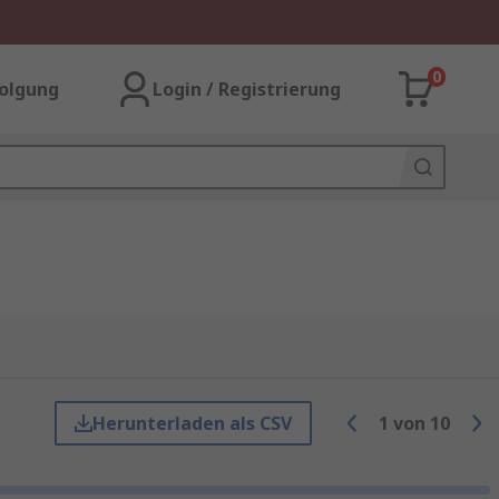
0
olgung
Login / Registrierung
Herunterladen als CSV
1
von
10