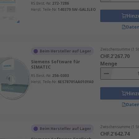
RS Best.-Nr.
272-7286
Herst. Teile-Nr.
140379 SW-GALILEO
Hinz
Daten
Zwischensumme (1 St
Beim Hersteller auf Lager
CHF.2'267.70
Siemens Software für
Menge
SIMATIC
RS Best.-Nr.
256-0303
Herst. Teile-Nr.
6ES78701AA010YA0
Hinz
Daten
Zwischensumme (1 St
Beim Hersteller auf Lager
CHF.2'642.74