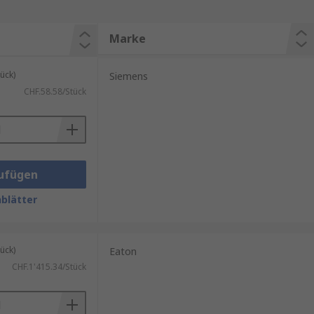
Marke
ück)
Siemens
CHF.58.58/Stück
ufügen
blätter
ück)
Eaton
CHF.1'415.34/Stück