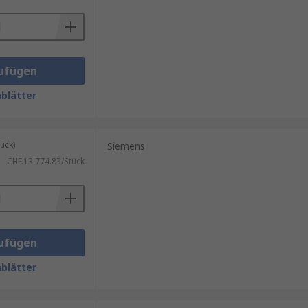
ufügen
blätter
ück)
Siemens
CHF.13'774.83/Stück
ufügen
blätter