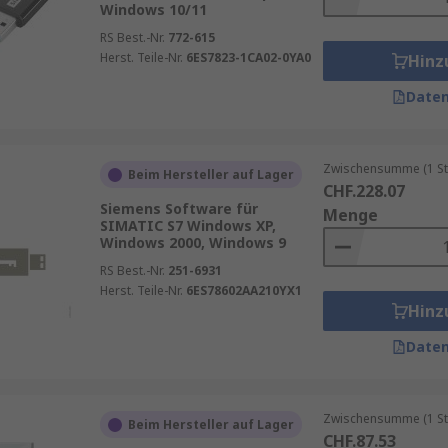
Windows 10/11
RS Best.-Nr.
772-615
Herst. Teile-Nr.
6ES7823-1CA02-0YA0
Hinz
Daten
Zwischensumme (1 St
Beim Hersteller auf Lager
CHF.228.07
Siemens Software für
Menge
SIMATIC S7 Windows XP,
Windows 2000, Windows 9
RS Best.-Nr.
251-6931
Herst. Teile-Nr.
6ES78602AA210YX1
Hinz
Daten
Zwischensumme (1 St
Beim Hersteller auf Lager
CHF.87.53