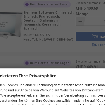
Zwischensumme (1 St
Beim Hersteller auf Lager
CHF.6'400.69
Siemens Software Chinesisch,
Menge
Englisch, Französisch,
Deutsch, Italienisch,
Japanisch, Koreanisch,
Spanisch
RS Best.-Nr.
772-672
Hinz
Herst. Teile-Nr.
6AV6381-2BE08-0AV0
Daten
Zwischensumme (1 St
Beim Hersteller auf Lager
CHF.9'449.91
Siemens Software Englisch,
Menge
Französisch, Deutsch,
ektieren Ihre Privatsphäre
Italienisch, Spanisch
en Cookies und andere Technologien zur statistischen Nutzungsanal
RS Best.-Nr.
772-768
erung und zur Anzeige von Werbung auf Websites von Drittanbietern.
Herst. Teile-Nr.
6AV6381-2BF08-0AX0
Hinz
"Alle akzeptieren" erklären Sie sich mit der Verarbeitung von nicht-ess
verstanden. Sie können Ihre Cookies auswählen, indem Sie auf "Cook
Daten