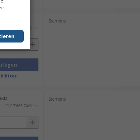
le
re
ück)
Siemens
CHF.4'836.83/Stück
tieren
ufügen
blätter
ück)
Siemens
CHF.7'685.74/Stück