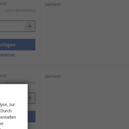
ück)
Siemens
CHF.6'400.69/Stück
ufügen
blätter
ück)
Siemens
CHF.9'449.91/Stück
yse, zur
 Durch
ufügen
entiellen
ie
blätter