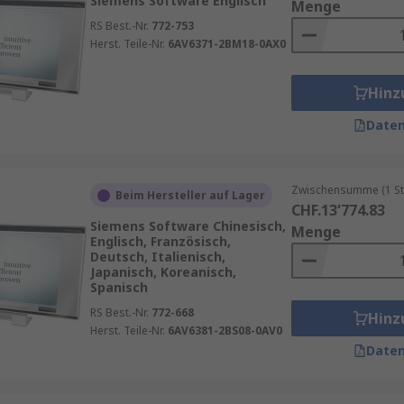
Siemens Software Englisch
Menge
RS Best.-Nr.
772-753
Herst. Teile-Nr.
6AV6371-2BM18-0AX0
Hinz
Daten
Zwischensumme (1 St
Beim Hersteller auf Lager
CHF.13'774.83
Siemens Software Chinesisch,
Menge
Englisch, Französisch,
Deutsch, Italienisch,
Japanisch, Koreanisch,
Spanisch
RS Best.-Nr.
772-668
Hinz
Herst. Teile-Nr.
6AV6381-2BS08-0AV0
Daten