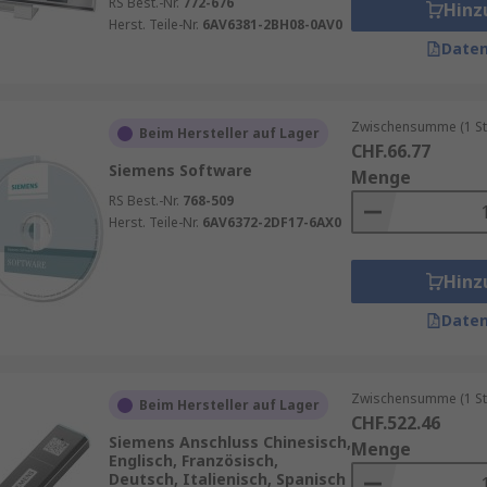
RS Best.-Nr.
772-676
Hinz
Herst. Teile-Nr.
6AV6381-2BH08-0AV0
Daten
Zwischensumme (1 St
Beim Hersteller auf Lager
CHF.66.77
Siemens Software
Menge
RS Best.-Nr.
768-509
Herst. Teile-Nr.
6AV6372-2DF17-6AX0
Hinz
Daten
Zwischensumme (1 St
Beim Hersteller auf Lager
CHF.522.46
Siemens Anschluss Chinesisch,
Menge
Englisch, Französisch,
Deutsch, Italienisch, Spanisch