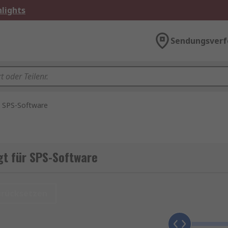
lights
Sendungsverf
SPS-Software
gt für SPS-Software
urücksetzen