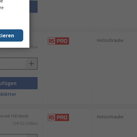
le
ufügen
re
blätter
tieren
 mit 50 Stück)
Holzschraube
CHF.17.02/Box
ufügen
blätter
 mit 100 Stück)
Holzschraube
CHF.32.53/Box