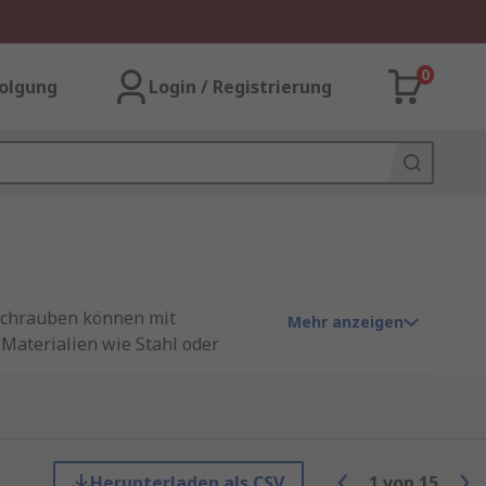
0
olgung
Login / Registrierung
schrauben können mit
Mehr anzeigen
Materialien wie Stahl oder
rflächen erhältlich, wie z. B.
eigenes Gewinde zu schneiden.
rrekte Position der Schraube zu
Herunterladen als CSV
1
von
15