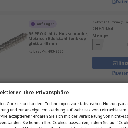
Daten
Zwischensumme (1 Box
Auf Lager
CHF.19.54
RS PRO Schlitz Holzschraube,
Menge
Metrisch Edelstahl Senkkopf
glatt x 40 mm
RS Best.-Nr.
483-2930
Hinz
Daten
ektieren Ihre Privatsphäre
Zwischensumme (1 Beu
Auf Lager
CHF.5.50
en Cookies und andere Technologien zur statistischen Nutzungsanal
RS PRO Pozidriv Holzschraube,
Menge
erung und zur Anzeige von Werbung auf Websites von Drittanbietern.
3,5 mm Edelstahl Senkkopf x
20 mm
"Alle akzeptieren" erklären Sie sich mit der Verarbeitung von nicht-ess
verstanden. Sie können Ihre Cookies auswählen, indem Sie auf "Cook
RS Best.-Nr.
144-3507