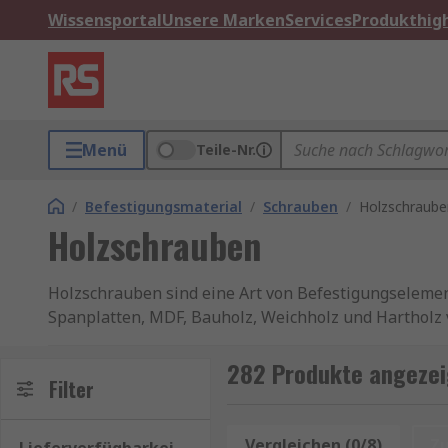
Wissensportal
Unsere Marken
Services
Produkthigh
Menü
Teile-Nr.
/
Befestigungsmaterial
/
Schrauben
/
Holzschraube
Holzschrauben
Holzschrauben sind eine Art von Befestigungselem
Spanplatten, MDF, Bauholz, Weichholz und Hartholz 
Messing hergestellt, wodurch die Verbindungen verst
verzinkt oder gelb passiviert, um Korrosion zu verhi
282 Produkte angezei
Filter
Holzschrauben haben einen konischen Körper und eine
Manchmal muss zuerst ein kleine Bohrung (auch als K
Vergleichen (0/8)
Z