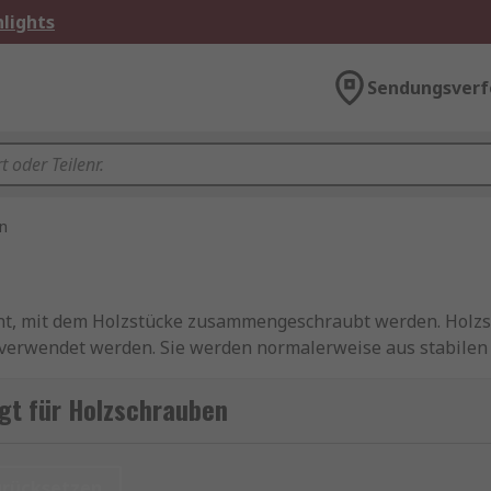
lights
Sendungsverf
n
ent, mit dem Holzstücke zusammengeschraubt werden. Holz
verwendet werden. Sie werden normalerweise aus stabilen 
ärkt werden. Holzschrauben sind auch in einer Reihe von Obe
ndern.
gt für Holzschrauben
 Spitze, die ihnen beim Eindrehen in das Holz hilft, ihr 
ernloch bezeichnet) in das Holz gebohrt werden, um die ko
urücksetzen