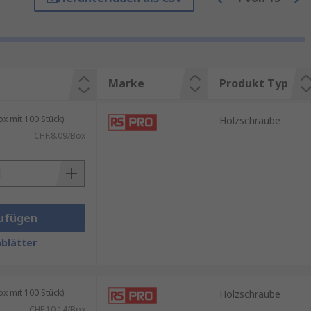
V® und Senkkopf. Wir bieten auch
Marke
Produkt Typ
en werden. Die
 mit 100 Stück)
Holzschraube
CHF.8.09/Box
bestehen meist aus verzinktem
 Typische Varianten sind:
ufügen
blätter
 mit 100 Stück)
Holzschraube
en Schraubenkopf. Man kann sie
CHF.10.14/Box