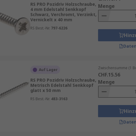
 Kopf“ oder einfach „Bugle-Kopfschrauben“ bezeichnen.
RS PRO Pozidriv Holzschraube,
Menge
4 mm Edelstahl Senkkopf
Schwarz, Verchromt, Verzinkt,
Vernickelt x 40 mm
RS Best.-Nr.
797-6226
r anderen Verbindungsmitteln:
Hinz
r festen Sitz im Holz.
Daten
r oder Schraubenzieher schnell und sicher zu montieren.
toffe geeignet.
Zwischensumme (1 Box
Auf Lager
en garantieren eine lange Lebensdauer.
CHF.15.56
RS PRO Pozidriv Holzschraube,
Menge
Metrisch Edelstahl Senkkopf
glatt x 50 mm
RS Best.-Nr.
483-3163
 Faktoren an:
Hinz
 Schrauben ausreichend. Im Außenbereich empfiehlt sich Ed
Daten
s zweimal so lang sein wie das zu befestigende Werkstück d