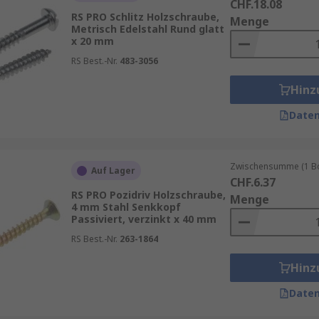
CHF.18.08
RS PRO Schlitz Holzschraube,
Menge
Metrisch Edelstahl Rund glatt
x 20 mm
RS Best.-Nr.
483-3056
Hinz
Daten
Zwischensumme (1 Box
Auf Lager
CHF.6.37
RS PRO Pozidriv Holzschraube,
Menge
4 mm Stahl Senkkopf
Passiviert, verzinkt x 40 mm
RS Best.-Nr.
263-1864
Hinz
Daten