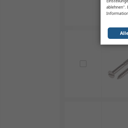
Einstellung
ablehnen". 
Information
All