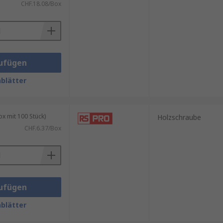
CHF.18.08/Box
ufügen
blätter
 mit 100 Stück)
Holzschraube
CHF.6.37/Box
ufügen
blätter