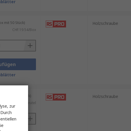
blätter
 mit 50 Stück)
Holzschraube
CHF.19.54/Box
ufügen
blätter
tel mit 100 Stück)
Holzschraube
CHF.5.50/Beutel
yse, zur
 Durch
entiellen
ie