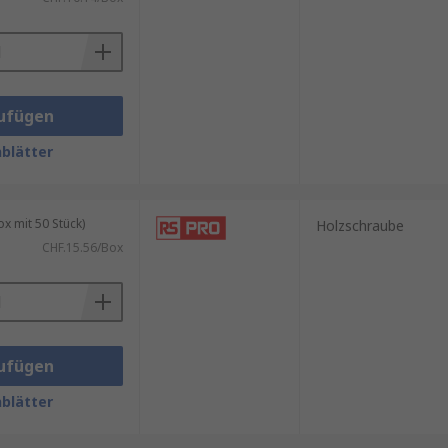
ufügen
blätter
 mit 50 Stück)
Holzschraube
CHF.15.56/Box
ufügen
elstahl wegen der
blätter
ick ist.