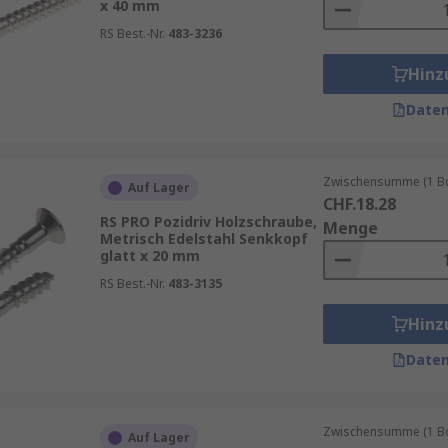
x 40 mm
RS Best.-Nr.
483-3236
Hinz
Daten
Zwischensumme (1 Box
Auf Lager
CHF.18.28
RS PRO Pozidriv Holzschraube,
Menge
Metrisch Edelstahl Senkkopf
glatt x 20 mm
RS Best.-Nr.
483-3135
Hinz
Daten
Zwischensumme (1 Box
Auf Lager