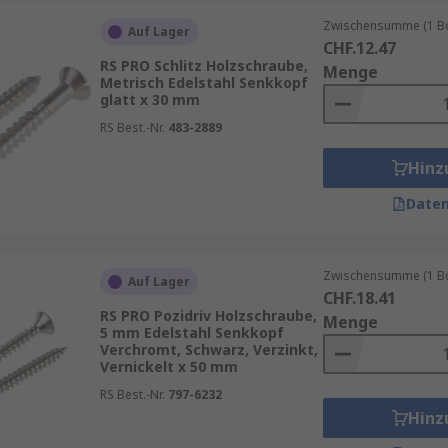
er gewölbte Kopfform sinnvoll.
Zwischensumme (1 Box
Auf Lager
CHF.12.47
h für feste Verbindungen, Vollgewinde für gleichmäßige Kraf
RS PRO Schlitz Holzschraube,
Menge
Metrisch Edelstahl Senkkopf
glatt x 30 mm
RS Best.-Nr.
483-2889
Hinz
Daten
Zwischensumme (1 Box
Auf Lager
CHF.18.41
RS PRO Pozidriv Holzschraube,
Menge
5 mm Edelstahl Senkkopf
Verchromt, Schwarz, Verzinkt,
Vernickelt x 50 mm
RS Best.-Nr.
797-6232
Hinz