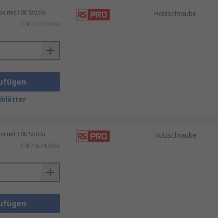
 mit 100 Stück)
Holzschraube
CHF.12.47/Box
tverteilung.
ufügen
blätter
 mit 100 Stück)
Holzschraube
CHF.18.41/Box
ufügen