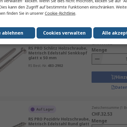
en verwalten" klicken. Wenn Sie dies nicht möchten, klicken Sie auf "Al
Hinz
Dies kann den Zugriff auf bestimmte Funktionen einschränken. Weite
en finden Sie in unserer
Cookie-Richtlinie
.
Daten
e ablehnen
Cookies verwalten
Alle akzep
Zwischensumme (1 Box
Auf Lager
CHF.17.02
RS PRO Schlitz Holzschraube,
Menge
Metrisch Edelstahl Senkkopf
glatt x 50 mm
RS Best.-Nr.
483-2902
Hinz
Daten
Zwischensumme (1 Box
Auf Lager
CHF.32.53
RS PRO Pozidriv Holzschraube,
Menge
Metrisch Edelstahl Rund glatt