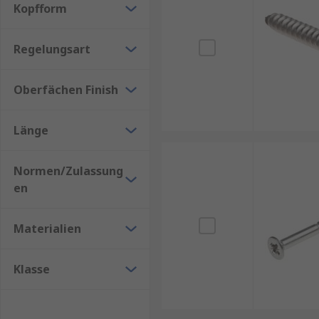
als „Senkkopfschrauben mit trompetenförmigem
Kopfform
Vorteile von Holzschrauben
Regelungsart
Holzschrauben bieten zahlreiche Vorteile gegenübe
Oberfächen Finish
Hohe Haltekraft: Das spezielle Gewinde sorgt fü
Einfache Verarbeitung: Mit einem Akkuschraube
Länge
Vielseitigkeit: Für alle Holzarten und Holzwerks
Normen/Zulassung
Langlebigkeit: Korrosionsbeständige Materiali
en
Worauf sollte man beim Kauf achten?
Materialien
Beim Kauf von Holzschrauben kommt es auf mehrere
Klasse
Material: Für den Innenbereich sind verzinkte
Witterungsbeständigkeit.
Größe und Länge: Die Schraube sollte mindesten