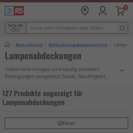
0
Teile-Nr.
/
Beleuchtung
/
Beleuchtungskomponenten
/
Lampena
Lampenabdeckungen
Industrielle Anlagen sind häufig extremen
Bedingungen ausgesetzt: Staub, Feuchtigkeit,
Chemikalien, mechanische Belastungen und
Temperaturschwankungen. Ohne geeignete
127 Produkte angezeigt für
Lampenabdeckungen können Leuchtmittel
Lampenabdeckungen
schnell beschädigt werden, was zu Ausfällen,
erhöhtem Wartungsaufwand und
Sicherheitsrisiken führt.
Filter
Lampenabdeckungen
bieten: