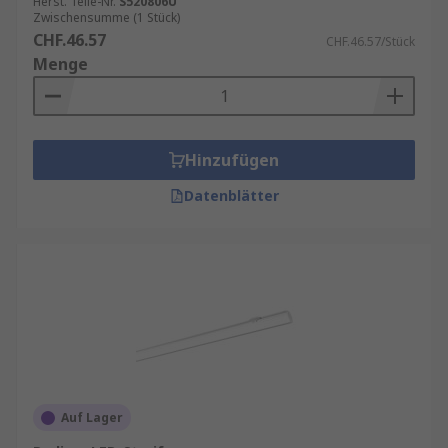
Herst. Teile-Nr.
S520806U
Zwischensumme (1 Stück)
CHF.46.57
CHF.46.57/Stück
Menge
Hinzufügen
Datenblätter
Auf Lager