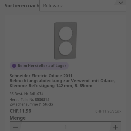
Sortieren nach
Relevanz
Schutz vor Umwelteinflüssen
: Sie
verhindern das Eindringen von Staub,
Wasser oder Dämpfen.
Mechanische Sicherheit
: Robuste
Materialien wie Polycarbonat oder
gehärtetes Glas schützen vor Stößen und
Vibrationen.
Optimierte Lichtverteilung
: Spezielle
Beim Hersteller auf Lager
Oberflächenstrukturen oder Diffusoren
Schneider Electric Odace 2011
sorgen für gleichmäßiges Licht ohne
Beleuchtungsabdeckung zur Verwend. mit Odace,
Klemme-Befestigung 142 mm, B. 85mm
Blendung.
RS Best.-Nr.
341-074
Energieeffizient
: Durch gezielte
Herst. Teile-Nr.
S530814
Lichtlenkung kann der Energieverbrauch
Zwischensumme (1 Stück)
gesenkt werden.
CHF.11.96
CHF.11.96/Stück
Menge
Materialien und Bauformen