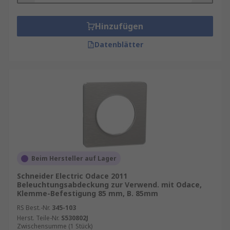
Je nach Einsatzbereich kommen unterschiedliche
Materialien zum Einsatz. In der
Hinzufügen
Lebensmittelindustrie sind beispielsweise
Datenblätter
hygienische, leicht zu reinigende
Abdeckungen
gefragt, während in
explosionsgefährdeten Bereichen
druckfeste
und antistatische Varianten
notwendig sind.
Typische Materialien:
Polycarbonat
: Schlagfest, leicht, UV-
beständig
Beim Hersteller auf Lager
Acrylglas (PMMA)
: Hohe
Lichtdurchlässigkeit, kratzfest
Schneider Electric Odace 2011
Beleuchtungsabdeckung zur Verwend. mit Odace,
Gehärtetes Glas
: Temperaturbeständig,
Klemme-Befestigung 85 mm, B. 85mm
chemikalienresistent
RS Best.-Nr.
345-103
Metallgitter oder Schutzkörbe
:
Herst. Teile-Nr.
S530802J
Zwischensumme (1 Stück)