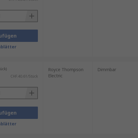
gsbild Ihrer Beleuchtung an Ihre
ufügen
blätter
ück)
Royce Thompson
Dimmbar
Electric
CHF.40.61/Stück
ufügen
blätter