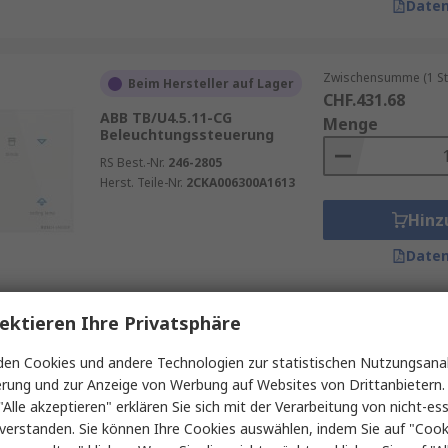
Daten
Zwischensumme (1 St
Beim Hersteller auf Lager
CHF.431.68
ABB TB/U4.5.11-CG
Menge
Beleuchtungssteuerung
RS Best.-Nr.
246-2805
Herst. Teile-Nr.
2CKA006300A1613
Hinz
Daten
ektieren Ihre Privatsphäre
Zwischensumme (1 St
Beim Hersteller auf Lager
CHF.1'008.73
en Cookies und andere Technologien zur statistischen Nutzungsanal
ABB UD/S6.210.2.1
Menge
erung und zur Anzeige von Werbung auf Websites von Drittanbietern.
Dämmerungsschalter,
Dämmerungsschalter
"Alle akzeptieren" erklären Sie sich mit der Verarbeitung von nicht-ess
Oberfläche, 230V
verstanden. Sie können Ihre Cookies auswählen, indem Sie auf "Cook
RS Best.-Nr.
246-2745