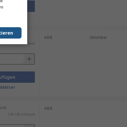
le
ufügen
re
blätter
tieren
ück)
ABB
Dimmbar
CHF.1'233.17/Stück
ufügen
blätter
ück)
ABB
-
CHF.745.33/Stück