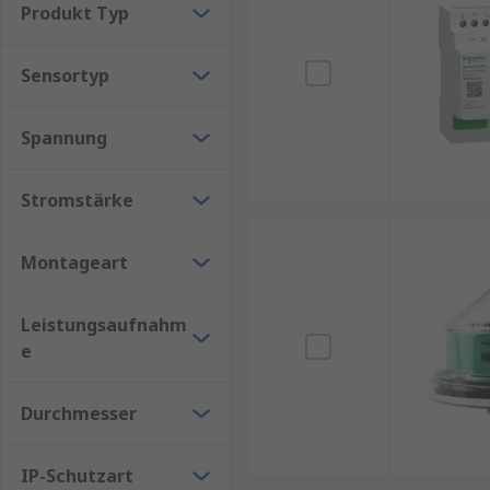
Bedienungsmöglichkeiten ist vielfältig. So können Si
Produkt Typ
persönlichen Vorstellungen anpassen.
Sensortyp
Anwendungen von Lichtsteuerungen
Notstromleuchten
Spannung
Ausgangsschilder
Stromstärke
Klassenzimmer
Büros
Montageart
Restaurants
Hotels
Leistungsaufnahm
Architektur
e
Theater
Durchmesser
Konzerte
IP-Schutzart