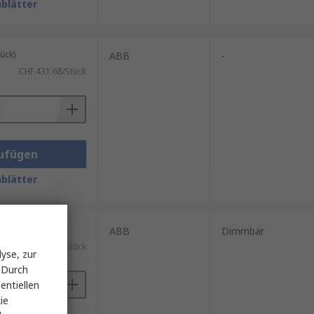
blätter
ück)
ABB
-
CHF.431.68/Stück
ufügen
blätter
ück)
ABB
Dimmbar
CHF.1'008.73/Stück
yse, zur
 Durch
entiellen
ie