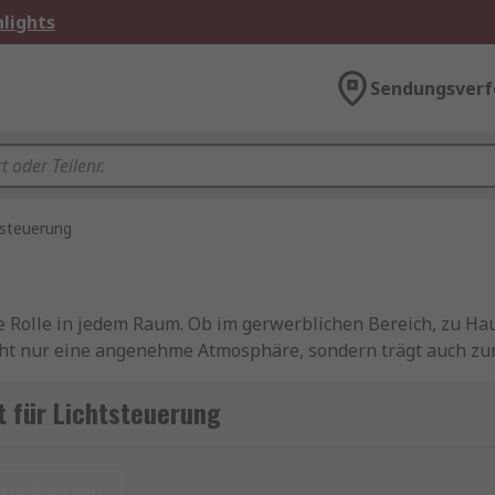
lights
Sendungsverf
tsteuerung
e Rolle in jedem Raum. Ob im gerwerblichen Bereich, zu Hau
ht nur eine angenehme Atmosphäre, sondern trägt auch zur 
alten von Lichtern. Es geht darum, Energie zu sparen, Komfo
 Energieverbrauchs und die Anpassungsfähigkeit an verschie
 für Lichtsteuerung
Ihre Lebensqualität.
uerung und machen Sie Ihr Gewerbe, Zuhause oder Büro zu e
urücksetzen