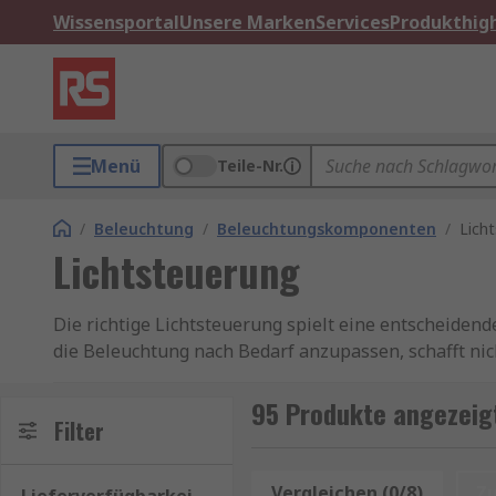
Wissensportal
Unsere Marken
Services
Produkthigh
Menü
Teile-Nr.
/
Beleuchtung
/
Beleuchtungskomponenten
/
Lich
Lichtsteuerung
Die richtige Lichtsteuerung spielt eine entscheidend
die Beleuchtung nach Bedarf anzupassen, schafft nic
Lichtsteuerung ist mehr als nur das Ein- und Aussch
Atmosphäre zu gestalten. Durch die Optimierung des
95 Produkte angezeigt
Filter
nur zum Umweltschutz bei, sondern verbessert auch 
Entdecken Sie bei RS die Möglichkeiten der Lichtste
Vergleichen (0/8)
Z