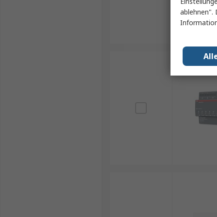
Einstellung
ablehnen". 
Information
All