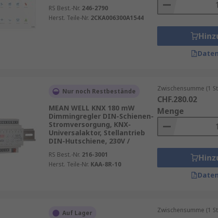
RS Best.-Nr.
246-2790
Herst. Teile-Nr.
2CKA006300A1544
Hinz
Daten
Zwischensumme (1 St
Nur noch Restbestände
CHF.280.02
MEAN WELL KNX 180 mW
Menge
Dimmingregler DIN-Schienen-
Stromversorgung, KNX-
Universalaktor, Stellantrieb
DIN-Hutschiene, 230V /
RS Best.-Nr.
216-3001
Hinz
Herst. Teile-Nr.
KAA-8R-10
Daten
Zwischensumme (1 St
Auf Lager