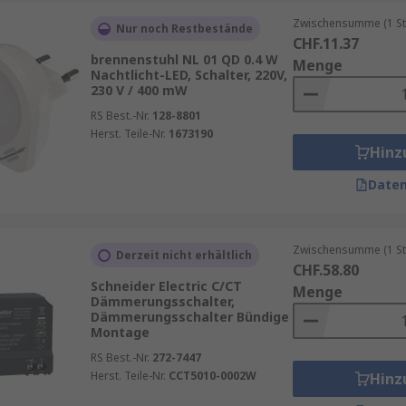
Zwischensumme (1 St
Nur noch Restbestände
CHF.11.37
brennenstuhl NL 01 QD 0.4 W
Menge
Nachtlicht-LED, Schalter, 220V,
230 V / 400 mW
RS Best.-Nr.
128-8801
Herst. Teile-Nr.
1673190
Hinz
Daten
Zwischensumme (1 St
Derzeit nicht erhältlich
CHF.58.80
Schneider Electric C/CT
Menge
Dämmerungsschalter,
Dämmerungsschalter Bündige
Montage
RS Best.-Nr.
272-7447
Herst. Teile-Nr.
CCT5010-0002W
Hinz