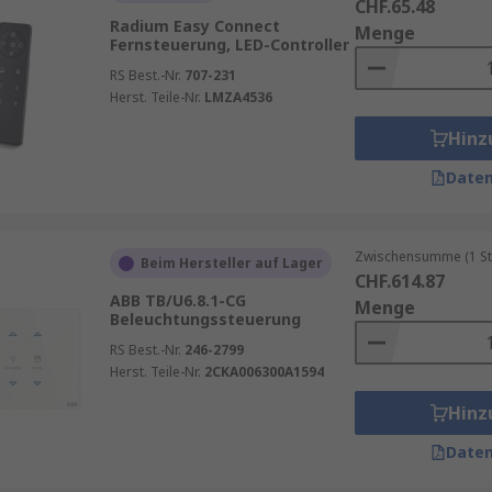
CHF.65.48
Radium Easy Connect
Menge
Fernsteuerung, LED-Controller
RS Best.-Nr.
707-231
Herst. Teile-Nr.
LMZA4536
Hinz
Daten
Zwischensumme (1 St
Beim Hersteller auf Lager
CHF.614.87
ABB TB/U6.8.1-CG
Menge
Beleuchtungssteuerung
RS Best.-Nr.
246-2799
Herst. Teile-Nr.
2CKA006300A1594
Hinz
Daten