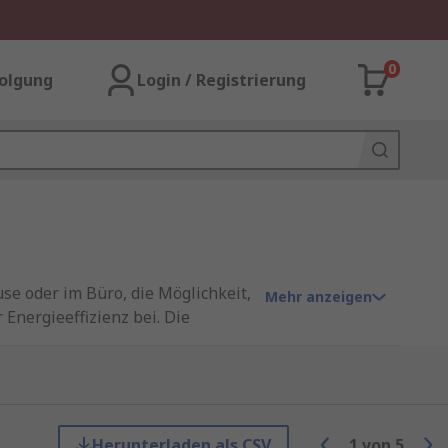
0
olgung
Login / Registrierung
se oder im Büro, die Möglichkeit,
Mehr anzeigen
Energieeffizienz bei. Die
rt zu erhöhen und die
dene Situationen trägt sie nicht
inem Ort, der perfekt zu Ihren
Herunterladen als CSV
1
von
5