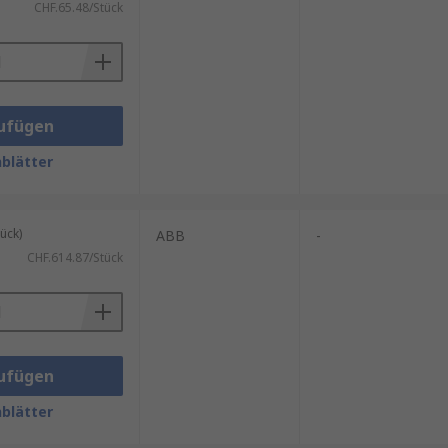
CHF.65.48/Stück
ufügen
blätter
ück)
ABB
-
CHF.614.87/Stück
ufügen
blätter