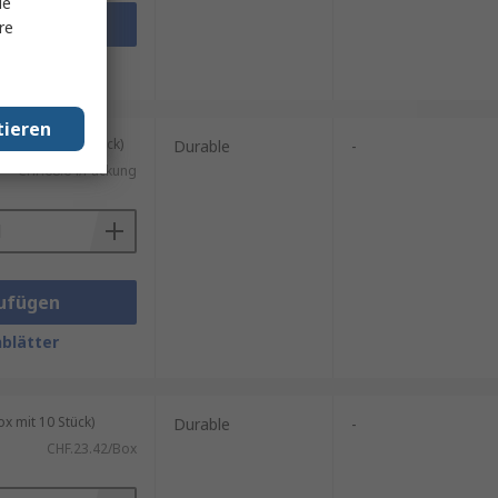
le
ufügen
re
blätter
tieren
kung mit 25 Stück)
Durable
-
CHF.68.64/Packung
ufügen
blätter
 mit 10 Stück)
Durable
-
CHF.23.42/Box