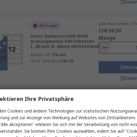
Daten
Zwischensumme (1 Box
Auf Lager
CHF.56.56
Avery Namensschild Weiß
Menge
Acetatgewebe 540 Etiketten
L. 80 mm B. 40mm Nichtleitend
RS Best.-Nr.
778-409
Herst. Teile-Nr.
L4784-20
Hinz
Daten
ektieren Ihre Privatsphäre
Zwischensumme (1 Box
Auf Lager
CHF.56.56
en Cookies und andere Technologien zur statistischen Nutzungsanal
Avery Namensschild Weiß
Menge
erung und zur Anzeige von Werbung auf Websites von Drittanbietern.
Acetatgewebe 150 Etiketten
L. 80 mm B. 50mm Nichtleitend
"Alle akzeptieren" erklären Sie sich mit der Verarbeitung von nicht-ess
verstanden. Sie können Ihre Cookies auswählen, indem Sie auf "Cook
RS Best.-Nr.
778-405