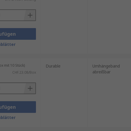
ufügen
blätter
 mit 10 Stück)
Durable
Umhängeband
n Fläche dazu führen können, dass
abreißbar
CHF.23.08/Box
ufügen
blätter