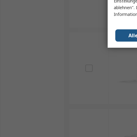
Einstellung
ablehnen". 
Information
All