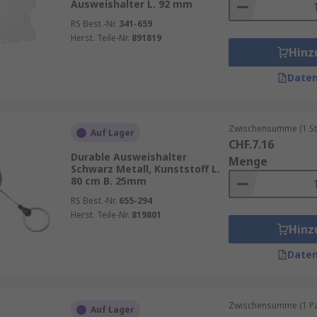
Ausweishalter L. 92 mm
RS Best.-Nr.
341-659
Herst. Teile-Nr.
891819
Hinz
Daten
Zwischensumme (1 St
Auf Lager
CHF.7.16
Durable Ausweishalter
Menge
Schwarz Metall, Kunststoff L.
80 cm B. 25mm
RS Best.-Nr.
655-294
Herst. Teile-Nr.
819801
Hinz
Daten
Zwischensumme (1 Pac
Auf Lager