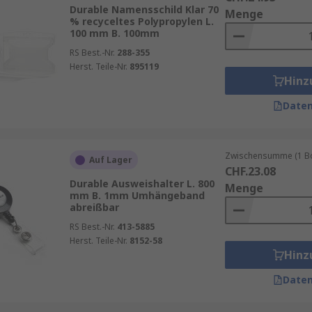
Durable Namensschild Klar 70
Menge
% recyceltes Polypropylen L.
100 mm B. 100mm
RS Best.-Nr.
288-355
Herst. Teile-Nr.
895119
Hinz
Daten
htbar sein?
Zwischensumme (1 Box
Auf Lager
daran, dass zu viele Informationen auf einer solch kleine
CHF.23.08
Durable Ausweishalter L. 800
Menge
mm B. 1mm Umhängeband
abreißbar
RS Best.-Nr.
413-5885
t
Herst. Teile-Nr.
8152-58
eichnung
Hinz
Daten