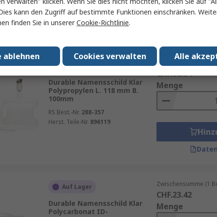
en verwalten" klicken. Wenn Sie dies nicht möchten, klicken Sie auf "Al
Herst. Teile-Nr.
J4785-15
Hinz
Dies kann den Zugriff auf bestimmte Funktionen einschränken. Weite
en finden Sie in unserer
Cookie-Richtlinie
.
Daten
e ablehnen
Cookies verwalten
Alle akzep
Zwischensumme (1 Pac
Auf Lager
CHF.68.64
Durable Namensschild Klar
Menge
Polypropylen L. 118 mm B.
100mm
RS Best.-Nr.
288-357
Herst. Teile-Nr.
896119
Hinz
Daten
Zwischensumme (1 Box
Auf Lager
CHF.23.42
Durable Namensschild Klar
Menge
Polycarbonat ID-