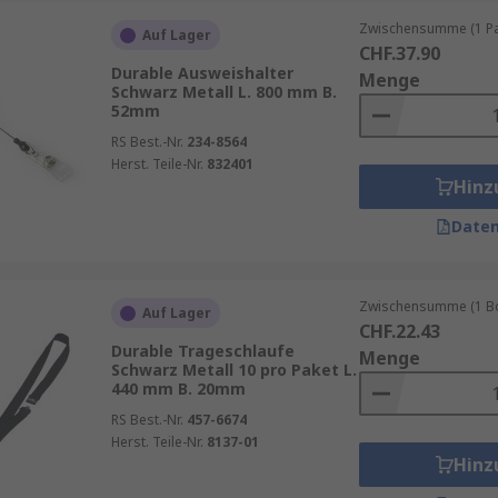
nannte Stelle zurückgeben
Zwischensumme (1 Pac
Auf Lager
CHF.37.90
Durable Ausweishalter
Menge
Schwarz Metall L. 800 mm B.
52mm
RS Best.-Nr.
234-8564
Herst. Teile-Nr.
832401
Hinz
Daten
Zwischensumme (1 Box
Auf Lager
CHF.22.43
Durable Trageschlaufe
Menge
Schwarz Metall 10 pro Paket L.
440 mm B. 20mm
RS Best.-Nr.
457-6674
Herst. Teile-Nr.
8137-01
Hinz