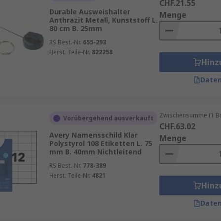
CHF.21.55
Durable Ausweishalter
Menge
Anthrazit Metall, Kunststoff L.
80 cm B. 25mm
RS Best.-Nr.
655-293
Herst. Teile-Nr.
822258
Hinz
Daten
Zwischensumme (1 Box
Vorübergehend ausverkauft
CHF.63.02
Avery Namensschild Klar
Menge
Polystyrol 108 Etiketten L. 75
mm B. 40mm Nichtleitend
RS Best.-Nr.
778-389
Herst. Teile-Nr.
4821
Hinz
Daten