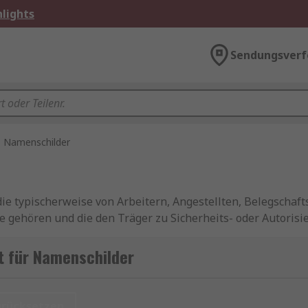
lights
Sendungsverf
Namenschilder
die typischerweise von Arbeitern, Angestellten, Belegscha
 gehören und die den Träger zu Sicherheits- oder Autorisi
oto der Person, einschließlich Name und Angaben zu den B
t für Namenschilder
erheit, indem gewährleistet wird, dass der Zugang zu Ein
urücksetzen