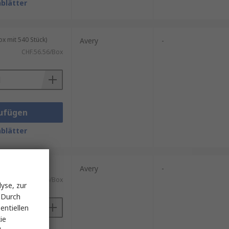
blätter
 mit 540 Stück)
Avery
-
CHF.56.56/Box
ufügen
blätter
 mit 150 Stück)
Avery
-
CHF.56.56/Box
yse, zur
 Durch
entiellen
ie