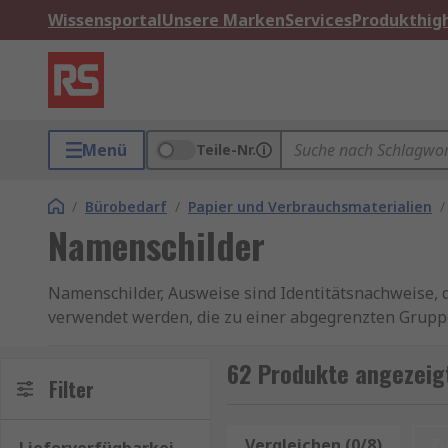
Wissensportal
Unsere Marken
Services
Produkthigh
Menü
Teile-Nr.
/
Bürobedarf
/
Papier und Verbrauchsmaterialien
/
Namenschilder
Namenschilder, Ausweise sind Identitätsnachweise, 
verwendet werden, die zu einer abgegrenzten Gruppe
Diese gedruckten Karten zeigen normalerweise das F
62 Produkte angezeig
Wozu werden Namensschilder verwendet?
Filter
Mit Namen versehene Ausweiskarten erhöhen die Sich
Vergleichen (0/8)
Z