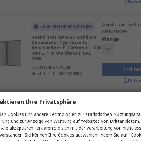
Daten
Zwischensumme (1 St
Beim Hersteller auf Lager
CHF.218.93
nVent HOFFMAN AD Gehäuse
Menge
Gehäusetür Typ Einzeltür
Abschließbar B. 800mm H. 1000
mm L. 1 m Weichstahl RAL
7035
RS Best.-Nr.
270-1028
Hinz
Herst. Teile-Nr.
ADI10080R5
Daten
ektieren Ihre Privatsphäre
Zwischensumme (1 St
Beim Hersteller auf Lager
CHF.424.20
en Cookies und andere Technologien zur statistischen Nutzungsanal
Siemens 8MF1 SIVACON-
Menge
erung und zur Anzeige von Werbung auf Websites von Drittanbietern.
Gehäuse Gehäusetür Typ glatt
B. 900mm H. 2000 mm Stahl
"Alle akzeptieren" erklären Sie sich mit der Verarbeitung von nicht-ess
verstanden. Sie können Ihre Cookies auswählen, indem Sie auf "Cook
RS Best.-Nr.
622-640