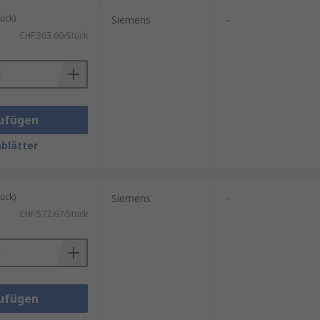
ück)
Siemens
-
CHF.363.60/Stück
e tragen dazu bei, dass
ufügen
blätter
ück)
Siemens
-
CHF.572.67/Stück
ufügen