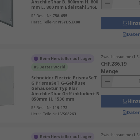
Abschließbar B. 800mm H. 800
mm L. 800 mm Edelstahl 316L
RS Best.-Nr.
758-655
Herst. Teile-Nr.
NSYDS3X88
Hinz
Daten
Zwischensumme (1 St
Beim Hersteller auf Lager
CHF.286.19
RS Better World
Menge
Schneider Electric PrismaSeT
G PrismaSeT G-Gehäuse
Gehäusetür Typ Klar
Abschließbar Griff inkludiert B.
850mm H. 1530 mm
Hinz
RS Best.-Nr.
119-172
Daten
Herst. Teile-Nr.
LVS08263
Zwischensumme (1 St
Beim Hersteller auf Lager