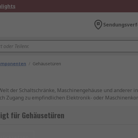
lights
Sendungsverf
omponenten
/
Gehäusetüren
 Welt der Schaltschränke, Maschinengehäuse und anderer in
uch Zugang zu empfindlichen Elektronik- oder Maschinenk
en
igt für Gehäusetüren
gesetzt, um elektrische, mechanische und elektronische 
lüssen wie Staub, Wasser, Chemikalien und mechanischen E
urücksetzen