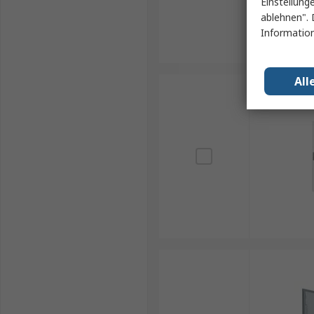
Einstellung
ablehnen". 
Information
All