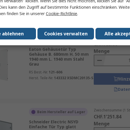
en verwalten" klicken. Wenn Sie dies nicht möchten, klicken Sie auf "Al
Herst. Teile-Nr.
8MF1090-2UT14-3BA2
Hinz
Dies kann den Zugriff auf bestimmte Funktionen einschränken. Weite
en finden Sie in unserer
Cookie-Richtlinie
.
Daten
e ablehnen
Cookies verwalten
Alle akzep
Zwischensumme (1 St
Beim Hersteller auf Lager
CHF.793.00
Eaton Gehäusetür Typ
Menge
Gehäuse B. 680mm H. 50 mm
1940 mm L. 1940 mm Stahl
Grau
RS Best.-Nr.
121-606
Herst. Teile-Nr.
143332 XSDMC20135-S
Hinz
Daten
Zwischensumme (1 St
Beim Hersteller auf Lager
CHF.1'251.84
Schneider Electric NSYD
Menge
Einfache Tür Typ glatt