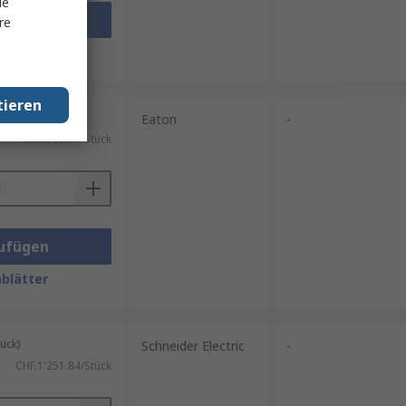
le
ufügen
re
blätter
tieren
ück)
Eaton
-
CHF.793.00/Stück
ufügen
blätter
ück)
Schneider Electric
-
CHF.1'251.84/Stück