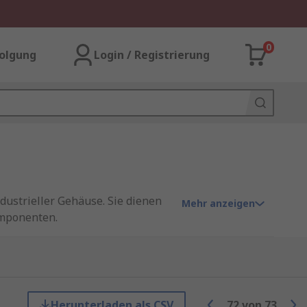
0
olgung
Login / Registrierung
dustrieller Gehäuse. Sie dienen
Mehr anzeigen
omponenten.
Komponenten in einem sicheren
inwirkungen. Gleichzeitig bieten
Herunterladen als CSV
72
von
73