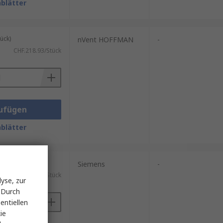
blätter
ück)
nVent HOFFMAN
-
CHF.218.93/Stück
ufügen
blätter
ück)
Siemens
-
CHF.424.20/Stück
yse, zur
 Durch
entiellen
ie