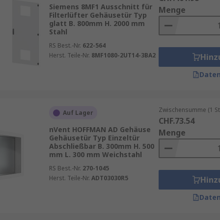
m Einsatz, die eine hohe Korrosionsbeständigkeit bieten.
Siemens 8MF1 Ausschnitt für
Menge
Filterlüfter Gehäusetür Typ
auweise und die Abdichtung eine wesentliche Rolle. Gehäus
glatt B. 800mm H. 2000 mm
Stahl
igkeit oder Staub in das Innere des Gehäuses eindringen. S
RS Best.-Nr.
622-564
Herst. Teile-Nr.
8MF1080-2UT14-3BA2
Hinz
Daten
ssungsfähigkeit. Sie können individuell an die Anforderunge
üftungsschlitzen, die für eine ausreichende Belüftung der 
Zwischensumme (1 St
Auf Lager
der innenliegenden Geräte ermöglichen, ohne die Tür öffnen
CHF.73.54
nVent HOFFMAN AD Gehäuse
Menge
üren eine hohe Flexibilität. Ob für kleine Schaltschränke 
Gehäusetür Typ Einzeltür
Abschließbar B. 300mm H. 500
 passende Türlösung.
mm L. 300 mm Weichstahl
RS Best.-Nr.
270-1045
Herst. Teile-Nr.
ADT03030R5
Hinz
 gewinnt die Energieeffizienz zunehmend an Bedeutung. 
Daten
dem sie die Temperaturregulierung im Inneren des Gehäuse
nzepte reduzieren den Energiebedarf für die Kühlung, was