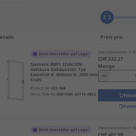
uses zu erreichen, um Wartungen, Reparaturen oder Upgrad
isierungs- oder Maschinenbauindustrie, sind Gehäusetüren 
dingungen arbeiten und vor Beschädigungen geschützt sind
etails
Preis pro:
die Sicherheit. Insbesondere in Branchen, in denen es auf
Zwischensumme (1 St
Beim Hersteller auf Lager
d begrenzt werden. Gehäusetüren tragen dazu bei, Unbefug
CHF.532.27
Siemens 8MF1 SIVACON-
rwehren. Zudem schützen sie die Mitarbeiter vor potenziell
Menge
Gehäuse Gehäusetür Typ
Einzeltür B. 800mm H. 2000 mm
Stahl
eitssystemen ausgestattet, die nur autorisierten Personen
RS Best.-Nr.
622-566
nfällen und Ausfällen erheblich zu reduzieren.
Herst. Teile-Nr.
8MF1080-2UT15-0BE2
Hinz
Daten
terialien wie Stahl, Aluminium oder Kunststoff, die je n
Zwischensumme (1 St
en, die einem hohen Risiko durch chemische Einflüsse od
Beim Hersteller auf Lager
CHF.401.98