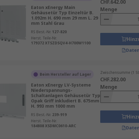
CHF.642.00
Eaton xEnergy Main
Menge
Gehäusetür Typ Einzeltür B.
1.092m H. 690 mm 29 mm L. 29
mm Stahl Grau
RS Best.-Nr.
127-820
Herst. Teile-Nr.
Hinz
179372 XTSZDSQV4-H700W1100
Daten
Zwischensumme (1 St
Beim Hersteller auf Lager
CHF.282.00
Eaton xEnergy LV-Systeme
Menge
Niederspannungs-
Schaltanlagen Gehäusetür Typ
Opak Griff inkludiert B. 675mm
H. 993 mm 1000 mm
RS Best.-Nr.
239-919
Hinz
Herst. Teile-Nr.
184808 XSDMC0610-ARC
Daten