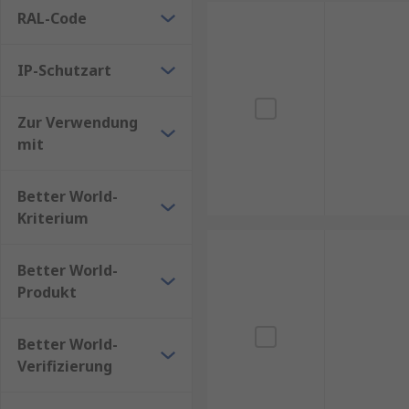
senkt, sondern auch die Umweltbelastung verringert
RAL-Code
Auch die Materialwahl spielt eine Rolle in der Nachh
IP-Schutzart
Gehäusetüren über viele Jahre hinweg genutzt werd
Zur Verwendung
mit
Better World-
Kriterium
Better World-
Produkt
Better World-
Verifizierung