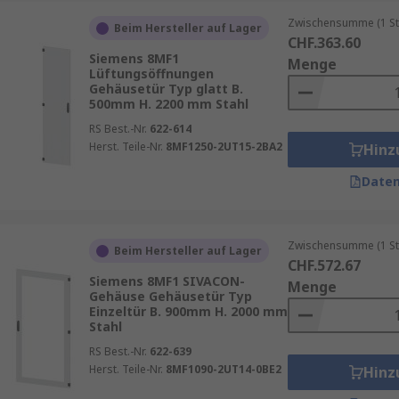
.
Zwischensumme (1 St
Beim Hersteller auf Lager
CHF.363.60
altigkeit. Langlebige Materialien und eine robuste Bauweis
Siemens 8MF1
Menge
Lüftungsöffnungen
en können, ohne häufig ersetzt werden zu müssen.
Gehäusetür Typ glatt B.
500mm H. 2200 mm Stahl
RS Best.-Nr.
622-614
Herst. Teile-Nr.
8MF1250-2UT15-2BA2
Hinz
Daten
Zwischensumme (1 St
Beim Hersteller auf Lager
CHF.572.67
Siemens 8MF1 SIVACON-
Menge
Gehäuse Gehäusetür Typ
Einzeltür B. 900mm H. 2000 mm
Stahl
RS Best.-Nr.
622-639
Herst. Teile-Nr.
8MF1090-2UT14-0BE2
Hinz