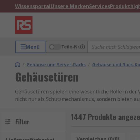
Wissensportal
Unsere Marken
Services
Produkthigh
Menü
Teile-Nr.
/
Gehäuse und Server-Racks
/
Gehäuse und Rack-K
Gehäusetüren
Gehäusetüren spielen eine wesentliche Rolle in der
nicht nur als Schutzmechanismus, sondern bieten a
Funktion und Bedeutung von Gehäusetür
1447 Produkte angeze
Filter
Gehäusetüren werden in verschiedenen Branchen ein
Raum unterzubringen. Sie schützen vor äußeren Einf
Vergleichen (0/8)
Z