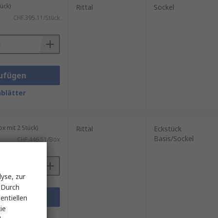
ück)
Rittal
Sockel
CHF.395.11/Stück
ufügen
blätter
 mit 2 Stück)
Rittal
Eckstück
Basis/Sockel
CHF.446.51/Box
yse, zur
 Durch
ufügen
entiellen
ie
blätter