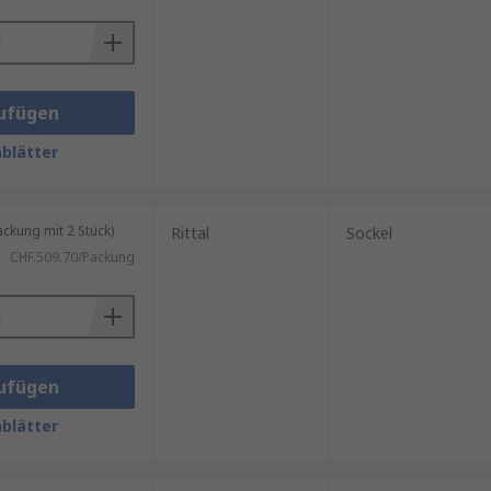
ufügen
blätter
kung mit 2 Stück)
Rittal
Sockel
CHF.509.70/Packung
ufügen
blätter