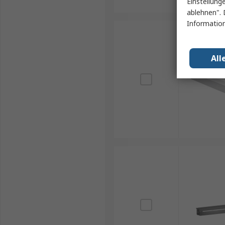
Einstellung
ablehnen". 
Information
All