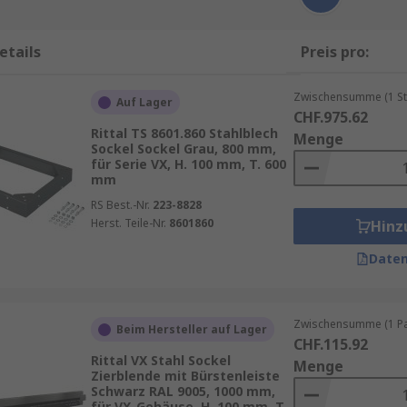
etails
Preis pro:
Zwischensumme (1 St
Auf Lager
CHF.975.62
Rittal TS 8601.860 Stahlblech
Menge
Sockel Sockel Grau, 800 mm,
für Serie VX, H. 100 mm, T. 600
mm
RS Best.-Nr.
223-8828
Herst. Teile-Nr.
8601860
Hinz
Daten
Zwischensumme (1 Pac
Beim Hersteller auf Lager
CHF.115.92
Rittal VX Stahl Sockel
Menge
Zierblende mit Bürstenleiste
Schwarz RAL 9005, 1000 mm,
für VX-Gehäuse, H. 100 mm, T.