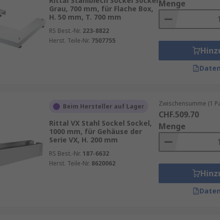
Rittal Stahlblech Sockel Sockel
Menge
Grau, 700 mm, für Flache Box,
H. 50 mm, T. 700 mm
RS Best.-Nr.
223-8822
Herst. Teile-Nr.
7507755
Hinz
Daten
Zwischensumme (1 Pac
Beim Hersteller auf Lager
CHF.509.70
Rittal VX Stahl Sockel Sockel,
Menge
1000 mm, für Gehäuse der
Serie VX, H. 200 mm
RS Best.-Nr.
187-6632
Herst. Teile-Nr.
8620062
Hinz
Daten