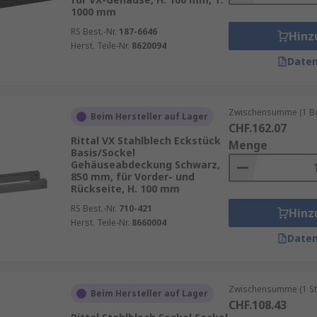
1000 mm
RS Best.-Nr.
187-6646
Hinz
Herst. Teile-Nr.
8620094
Daten
Zwischensumme (1 Box
Beim Hersteller auf Lager
CHF.162.07
Rittal VX Stahlblech Eckstück
Menge
Basis/Sockel
Gehäuseabdeckung Schwarz,
850 mm, für Vorder- und
Rückseite, H. 100 mm
RS Best.-Nr.
710-421
Hinz
Herst. Teile-Nr.
8660004
Daten
Zwischensumme (1 St
Beim Hersteller auf Lager
CHF.108.43