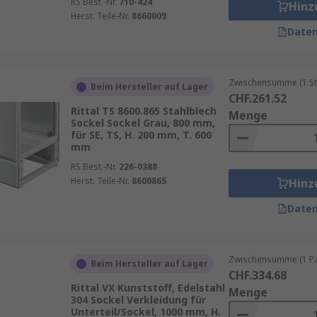
RS Best.-Nr.
710-424
Hinz
Herst. Teile-Nr.
8660009
Daten
Zwischensumme (1 St
Beim Hersteller auf Lager
CHF.261.52
Rittal TS 8600.865 Stahlblech
Menge
Sockel Sockel Grau, 800 mm,
für SE, TS, H. 200 mm, T. 600
mm
RS Best.-Nr.
226-0388
Herst. Teile-Nr.
8600865
Hinz
Daten
Zwischensumme (1 Pac
Beim Hersteller auf Lager
CHF.334.68
Rittal VX Kunststoff, Edelstahl
Menge
304 Sockel Verkleidung für
Unterteil/Sockel, 1000 mm, H.