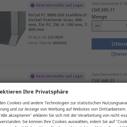
Zwischensumme (1 St
Beim Hersteller auf Lager
CHF.395.11
Rittal PC 8800.920 Stahlblech
Menge
Sockel Stationär Grau, 600
mm, für PC, IW, H. 100 mm, T.
600 mm
RS Best.-Nr.
223-8829
Herst. Teile-Nr.
8800920
Hinz
Daten
Zwischensumme (1 Box
Beim Hersteller auf Lager
CHF.446.51
Rittal VX Stahlblech Eckstück
Menge
Basis/Sockel
ektieren Ihre Privatsphäre
Gehäuseabdeckung Schwarz,
1800 mm, für Vorder- und
en Cookies und andere Technologien zur statistischen Nutzungsanal
Rückseite, H. 200 mm
erung und zur Anzeige von Werbung auf Websites von Drittanbietern.
RS Best.-Nr.
710-427
Hinz
"Alle akzeptieren" erklären Sie sich mit der Verarbeitung von nicht-ess
Herst. Teile-Nr.
8660027
verstanden. Sie können Ihre Cookies auswählen, indem Sie auf "Cook
Daten