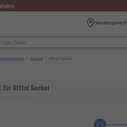
lights
Sendungsverf
omponenten
/
Sockel
/
Rittal Sockel
 für Rittal Sockel
urücksetzen