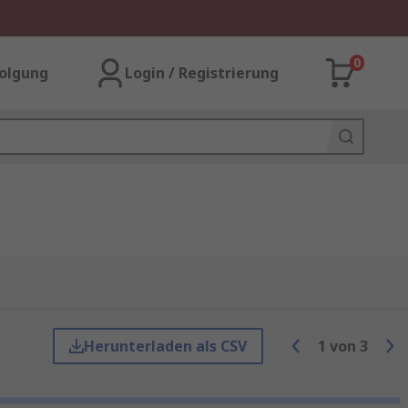
0
olgung
Login / Registrierung
Herunterladen als CSV
1
von
3