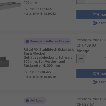
100 mm
RS Best.-Nr.
187-6627
Herst. Teile-Nr.
8620052
Hinz
Daten
Zwischensumme (1 Box
Beim Hersteller auf Lager
CHF.409.03
Rittal VX Stahlblech Eckstück
Menge
Basis/Sockel
Gehäuseabdeckung Schwarz,
300 mm, für Vorder- und
Rückseite, H. 200 mm
RS Best.-Nr.
710-425
Hinz
Herst. Teile-Nr.
8660020
Daten
Zwischensumme (1 Pac
Auf Lager
CHF.37.67