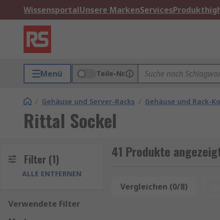
Wissensportal
Unsere Marken
Services
Produkthigh
Menü
Teile-Nr.
/
Gehäuse und Server-Racks
/
Gehäuse und Rack-K
Rittal Sockel
41 Produkte angezeigt
Filter
(1)
ALLE ENTFERNEN
Vergleichen (0/8)
Z
Verwendete Filter