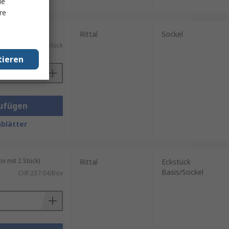
le
re
ück)
Rittal
Sockel
CHF.377.66/Stück
tieren
ufügen
blätter
 mit 2 Stück)
Rittal
Eckstück
Basis/Sockel
CHF.237.04/Box