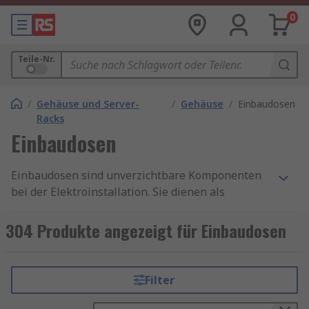
0
Teile-Nr.
/
Gehäuse und Server-
/
Gehäuse
/
Einbaudosen
Racks
Einbaudosen
Einbaudosen sind unverzichtbare Komponenten
bei der Elektroinstallation. Sie dienen als
Verbindungspunkte für elektrische Leitungen
und ermöglichen eine sichere und saubere
304 Produkte angezeigt für Einbaudosen
Verlegung von Kabeln und Leitungen in Wänden,
Decken und Böden.
Filter
Unterschiedliche Einbaudosen