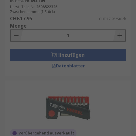
RS Best.-Nr.
693-109
Herst. Teile-Nr.
2608522326
Zwischensumme (1 Stück)
CHF.17.95
CHF.17.95/Stück
Menge
Hinzufügen
Datenblätter
Vorübergehend ausverkauft