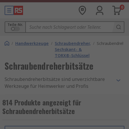
0
Teile-Nr.
/
Handwerkzeuge
/
Schraubendreher,
/
Schraubendreher
Sechskant- &
TORX®-Schlüssel
Schraubendreherbitsätze
Schraubendreherbitsätze sind unverzichtbare
Werkzeuge für Heimwerker und Profis
gleichermaßen. Sie bieten Flexibilität, Präzision
und Effizienz bei einer Vielzahl von
814 Produkte angezeigt für
Schraubarbeiten. Egal, ob Sie Möbel montieren,
Schraubendreherbitsätze
Elektrogeräte reparieren oder im Handwerk tätig
sind – mit einem hochwertigen
Schraubendreherbitsatz haben Sie immer das