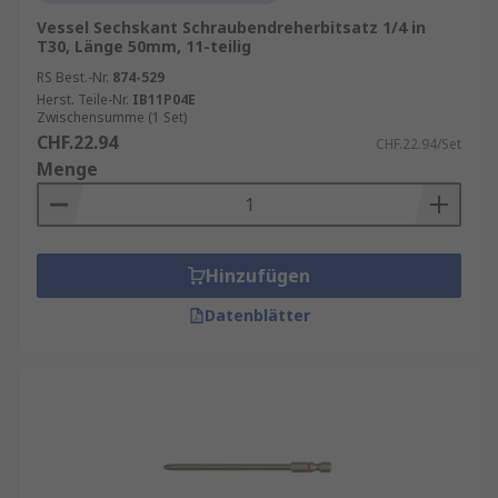
Vessel Sechskant Schraubendreherbitsatz 1/4 in
T30, Länge 50mm, 11-teilig
RS Best.-Nr.
874-529
Herst. Teile-Nr.
IB11P04E
Zwischensumme (1 Set)
CHF.22.94
CHF.22.94/Set
Menge
Hinzufügen
Datenblätter