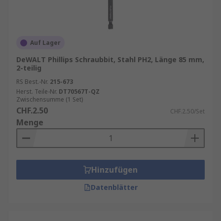
Auf Lager
DeWALT Phillips Schraubbit, Stahl PH2, Länge 85 mm,
2-teilig
RS Best.-Nr.
215-673
Herst. Teile-Nr.
DT70567T-QZ
Zwischensumme (1 Set)
CHF.2.50
CHF.2.50/Set
Menge
Hinzufügen
Datenblätter