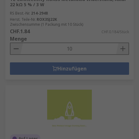
22 kΩ 5 % / 3 W
RS Best.-Nr.
214-2948
Herst. Teile-Nr.
ROX3SJ22K
Zwischensumme (1 Packung mit 10 Stück)
CHF.1.84
CHF.0.184/Stück
Menge
Hinzufügen
Auf Lager