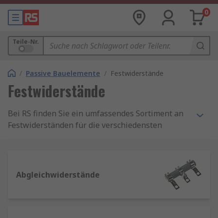
0
Teile-Nr.
/
Passive Bauelemente
/
Festwiderstände
Festwiderstände
Bei RS finden Sie ein umfassendes Sortiment an
Festwiderständen für die verschiedensten
Anwendungen, Widerstände für SMD-,
Durchsteck- oder Schalttafelmontage von
führenden Marken wie TE Connectivity, Vishay,
Arcol, Panasonic und vielen mehr.
Abgleichwiderstände
Was ist ein Festwiderstand?