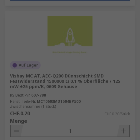
Auf Lager
Vishay MC AT, AEC-Q200 Dünnschicht SMD
Festwiderstand 1500000 Ω 0.1 % Oberfläche / 125
mW ±25 ppm/K, 0603 Gehäuse
RS Best.-Nr.
607-788
Herst. Teile-Nr.
MCT0603MD1504BP500
Zwischensumme (1 Stück)
CHF.0.20
CHF.0.20/Stück
Menge