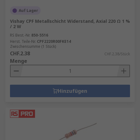
Auf Lager
Vishay CPF Metallschicht Widerstand, Axial 220 Ω 1 %
/ 2 W
RS Best.-Nr.
850-5516
Herst. Teile-Nr.
CPF2220R00FKE14
Zwischensumme (1 Stück)
CHF.2.38
CHF.2.38/Stück
Menge
Hinzufügen