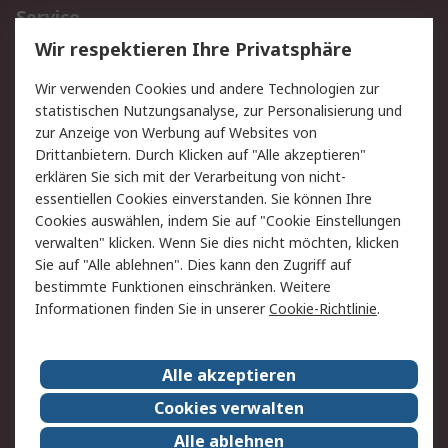
Service
Wir respektieren Ihre Privatsphäre
Value Added Services
Lieferlösungen
Rücksendungen
Kontakt
Wir verwenden Cookies und andere Technologien zur
Hilfe
statistischen Nutzungsanalyse, zur Personalisierung und
zur Anzeige von Werbung auf Websites von
Drittanbietern. Durch Klicken auf "Alle akzeptieren"
Rechtliches
erklären Sie sich mit der Verarbeitung von nicht-
AGB
Datenschutz
essentiellen Cookies einverstanden. Sie können Ihre
Cookies auswählen, indem Sie auf "Cookie Einstellungen
Cookie-Richtlinie
Zahlungsbedingungen
verwalten" klicken. Wenn Sie dies nicht möchten, klicken
Copyright/Impressum
Sie auf "Alle ablehnen". Dies kann den Zugriff auf
bestimmte Funktionen einschränken. Weitere
Über RS
Informationen finden Sie in unserer
Cookie-Richtlinie
.
Unternehmen
RS weltweit
Karriere bei RS
Nachhaltigkeit
Alle akzeptieren
Qualität/Umwelt/Zertifikate
Presse-Center
Cookies verwalten
Event-Center
Alle ablehnen