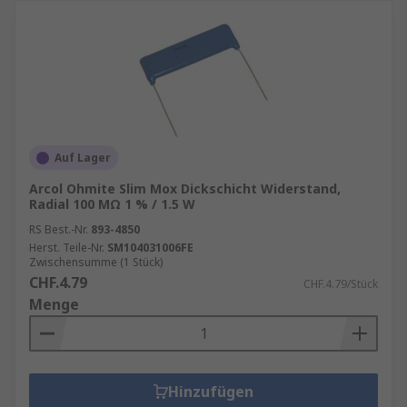
Auf Lager
Arcol Ohmite Slim Mox Dickschicht Widerstand,
Radial 100 MΩ 1 % / 1.5 W
RS Best.-Nr.
893-4850
Herst. Teile-Nr.
SM104031006FE
Zwischensumme (1 Stück)
CHF.4.79
CHF.4.79/Stück
Menge
Hinzufügen