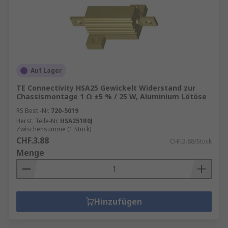
Auf Lager
TE Connectivity HSA25 Gewickelt Widerstand zur
Chassismontage 1 Ω ±5 % / 25 W, Aluminium Lötöse
RS Best.-Nr.
720-5019
Herst. Teile-Nr.
HSA251R0J
Zwischensumme (1 Stück)
CHF.3.88
CHF.3.88/Stück
Menge
Hinzufügen