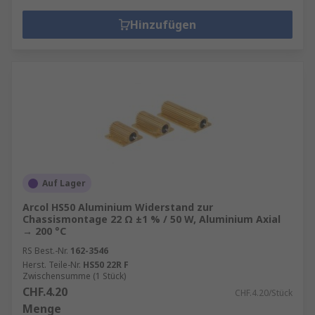
Hinzufügen
Auf Lager
Arcol HS50 Aluminium Widerstand zur
Chassismontage 22 Ω ±1 % / 50 W, Aluminium Axial
→ 200 °C
RS Best.-Nr.
162-3546
Herst. Teile-Nr.
HS50 22R F
Zwischensumme (1 Stück)
CHF.4.20
CHF.4.20/Stück
Menge