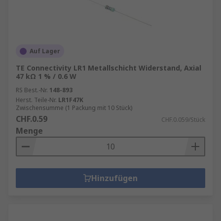
Auf Lager
TE Connectivity LR1 Metallschicht Widerstand, Axial
47 kΩ 1 % / 0.6 W
RS Best.-Nr.
148-893
Herst. Teile-Nr.
LR1F47K
Zwischensumme (1 Packung mit 10 Stück)
CHF.0.59
CHF.0.059/Stück
Menge
Hinzufügen