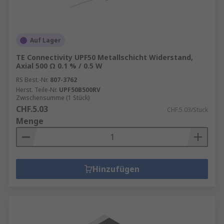
Spannungsteilung zwischen Stromkreisen
Anpassung der Signalpegel
Bereitstellen einer Vorspannung für aktive
Auf Lager
Bauelemente
TE Connectivity UPF50 Metallschicht Widerstand,
Axial 500 Ω 0.1 % / 0.5 W
Abschluss von Übertragungsleitungen
RS Best.-Nr.
807-3762
Herst. Teile-Nr.
UPF50B500RV
Zwischensumme (1 Stück)
CHF.5.03
CHF.5.03/Stück
Menge
Hinzufügen