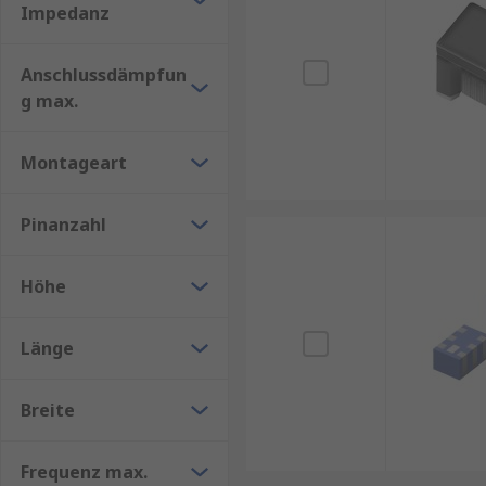
symmetrischen in eine asymmetrische Form sind
Impedanz
Mobilgeräten zu verlängern.
Anschlussdämpfun
g max.
Montageart
Pinanzahl
Höhe
Länge
Breite
Frequenz max.