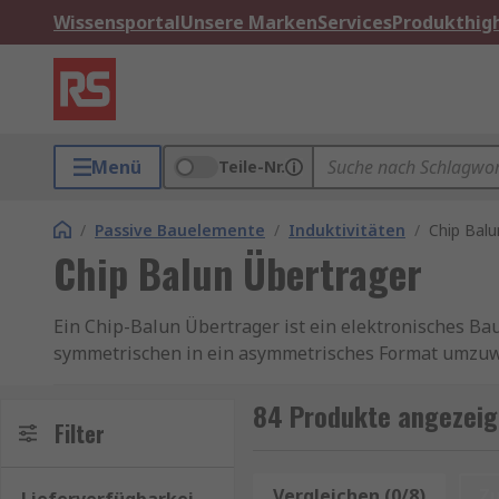
Wissensportal
Unsere Marken
Services
Produkthigh
Menü
Teile-Nr.
/
Passive Bauelemente
/
Induktivitäten
/
Chip Balu
Chip Balun Übertrager
Ein Chip-Balun Übertrager ist ein elektronisches Ba
symmetrischen in ein asymmetrisches Format umzuwand
in der Mobilfunk- und drahtlosen Kommunikationstec
84 Produkte angezeigt
Funktionsweise eines Chip-Balun Übertragers
Filter
Ein Chip-Balun Übertrager wird verwendet, um das S
Vergleichen (0/8)
Z