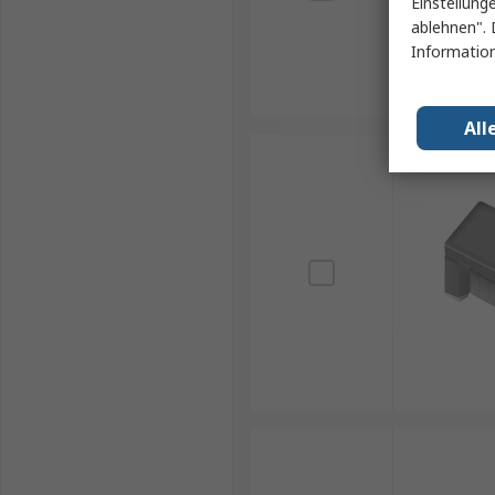
Einstellung
ablehnen". 
Information
All