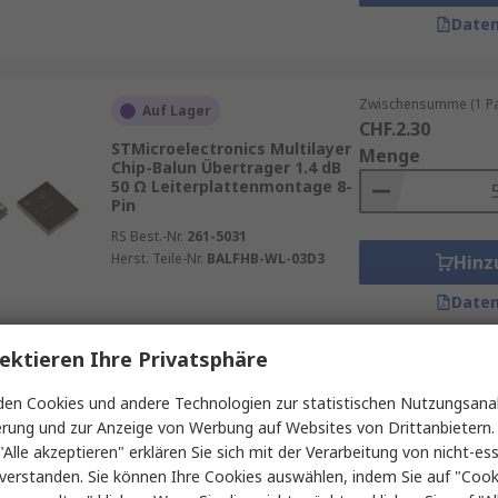
Daten
Zwischensumme (1 Pac
Auf Lager
CHF.2.30
STMicroelectronics Multilayer
Menge
Chip-Balun Übertrager 1.4 dB
50 Ω Leiterplattenmontage 8-
Pin
RS Best.-Nr.
261-5031
Herst. Teile-Nr.
BALFHB-WL-03D3
Hinz
Daten
ektieren Ihre Privatsphäre
Zwischensumme (1 Pac
Auf Lager
en Cookies und andere Technologien zur statistischen Nutzungsanal
CHF.7.925
STMicroelectronics Multilayer
erung und zur Anzeige von Werbung auf Websites von Drittanbietern.
Menge
Chip-Balun Übertrager
"Alle akzeptieren" erklären Sie sich mit der Verarbeitung von nicht-ess
Oberfläche 8-Pin
verstanden. Sie können Ihre Cookies auswählen, indem Sie auf "Cook
RS Best.-Nr.
190-6833