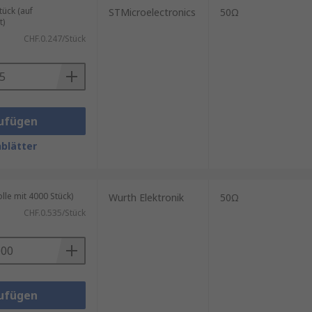
ück (auf
STMicroelectronics
50Ω
t)
CHF.0.247/Stück
ufügen
blätter
le mit 4000 Stück)
Wurth Elektronik
50Ω
CHF.0.535/Stück
ufügen