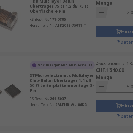
TDK Multilayer Balun
Menge
Übertrager 75 Ω 1.2 dB 75 Ω
Oberfläche 4-Pin
RS Best.-Nr.
171-0805
Herst. Teile-Nr.
ATB2012-75011-T
Hinz
Daten
Zwischensumme (1 Rol
Vorübergehend ausverkauft
CHF.1'540.00
STMicroelectronics Multilayer
Menge
Chip-Balun Übertrager 1.4 dB
50 Ω Leiterplattenmontage 8-
Pin
RS Best.-Nr.
261-5037
Herst. Teile-Nr.
BALFHB-WL-06D3
Hinz
Daten