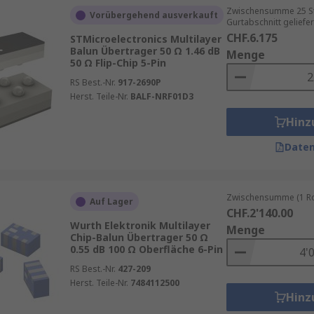
Zwischensumme 25 St
Vorübergehend ausverkauft
Gurtabschnitt geliefer
CHF.6.175
STMicroelectronics Multilayer
Balun Übertrager 50 Ω 1.46 dB
Menge
50 Ω Flip-Chip 5-Pin
RS Best.-Nr.
917-2690P
Herst. Teile-Nr.
BALF-NRF01D3
Hinz
Daten
Zwischensumme (1 Rol
Auf Lager
CHF.2'140.00
Wurth Elektronik Multilayer
Menge
Chip-Balun Übertrager 50 Ω
0.55 dB 100 Ω Oberfläche 6-Pin
RS Best.-Nr.
427-209
Herst. Teile-Nr.
7484112500
Hinz