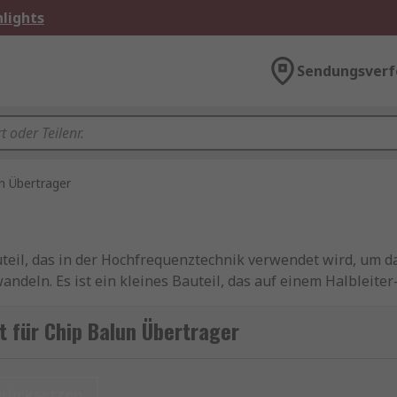
lights
Sendungsverf
n Übertrager
uteil, das in der Hochfrequenztechnik verwendet wird, um d
eln. Es ist ein kleines Bauteil, das auf einem Halbleiter-
hnologie eingesetzt wird.
 für Chip Balun Übertrager
ignal von einer symmetrischen in eine asymmetrische Form
urücksetzen