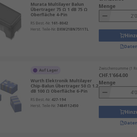
, tragen sie dazu bei, den Stromverbrauch zu reduzieren u
Murata Multilayer Balun
Menge
Übertrager 75 Ω 1 dB 75 Ω
Oberfläche 4-Pin
RS Best.-Nr.
161-8042
Herst. Teile-Nr.
DXW21BN7511TL
Hinz
Daten
Zwischensumme (1 Rol
Auf Lager
CHF.1'664.00
Wurth Elektronik Multilayer
Menge
Chip-Balun Übertrager 50 Ω 1.2
dB 100 Ω Oberfläche 6-Pin
RS Best.-Nr.
427-194
Herst. Teile-Nr.
7484112450
Hinz
Daten