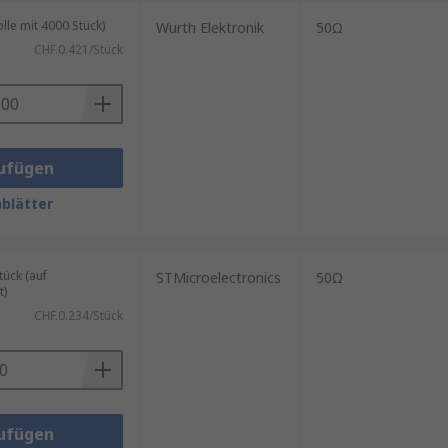
le mit 4000 Stück)
Wurth Elektronik
50Ω
CHF.0.421/Stück
ufügen
blätter
ück (auf
STMicroelectronics
50Ω
t)
CHF.0.234/Stück
ufügen