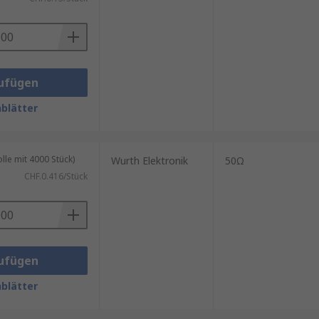
nd die Batterielebensdauer von
ufügen
blätter
le mit 4000 Stück)
Wurth Elektronik
50Ω
CHF.0.416/Stück
ufügen
blätter