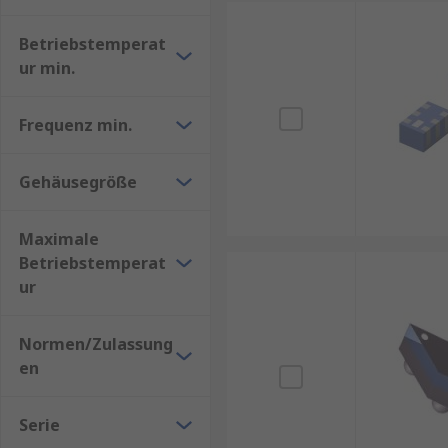
Betriebstemperat
ur min.
Frequenz min.
Gehäusegröße
Maximale
Betriebstemperat
ur
Normen/Zulassung
en
Serie