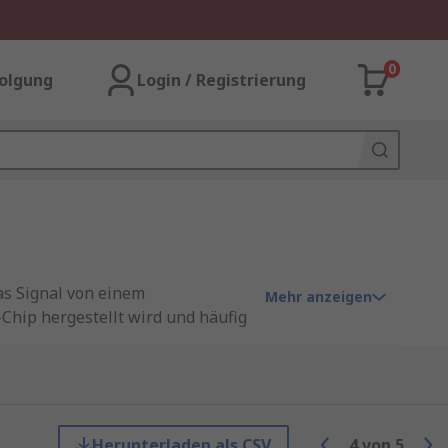
0
olgung
Login / Registrierung
as Signal von einem
Mehr anzeigen
Chip hergestellt wird und häufig
 zu bringen. Symmetrische
Herunterladen als CSV
4
von
5