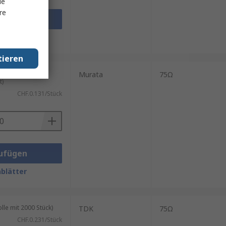
le
re
ufügen
blätter
tieren
ück (auf
Murata
75Ω
t)
CHF.0.131/Stück
ufügen
blätter
le mit 2000 Stück)
TDK
75Ω
CHF.0.231/Stück