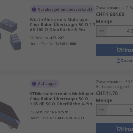
Zwischensumme (1 Rol
Vorübergehend ausverkauft
CHF.1'684.00
Wurth Elektronik Multilayer
Menge
Chip-Balun Übertrager 50 Ω 1.7
dB 100 Ω Oberfläche 6-Pin
RS Best.-Nr.
427-207
Herst. Teile-Nr.
7484111680
Hinz
Daten
Zwischensumme 50 St
Auf Lager
Gurtabschnitt geliefer
CHF.11.70
STMicroelectronics Multilayer
Chip-Balun Übertrager 50 Ω
Menge
1.85 dB 50 Ω Oberfläche 4-Pin
RS Best.-Nr.
163-9757P
Herst. Teile-Nr.
BALF-NRG-02D3
Hinz