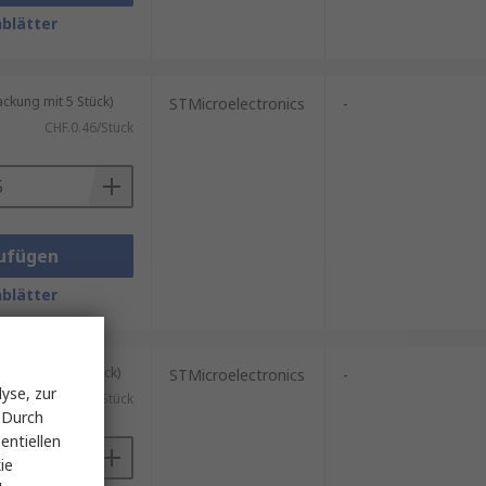
blätter
kung mit 5 Stück)
STMicroelectronics
-
CHF.0.46/Stück
ufügen
blätter
kung mit 25 Stück)
STMicroelectronics
-
yse, zur
CHF.0.317/Stück
 Durch
entiellen
ie