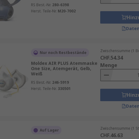
RS Best.-Nr.
280-6398
Herst. Teile-Nr.
M20-7002
Hinz
Daten
Zwischensumme (1 Box
Nur noch Restbestände
CHF.54.34
Moldex AIR PLUS Atemmaske
Menge
One Size, Atemgerät, Gelb,
Weiß
RS Best.-Nr.
246-5919
Herst. Teile-Nr.
330501
Hinz
Daten
Zwischensumme (1 St
Auf Lager
CHF.46.63