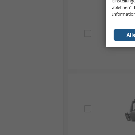
Einstellung
ablehnen". 
Information
All