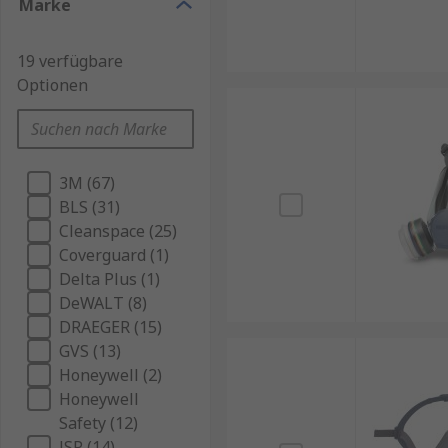
Marke
Wenn es um Atemschutz geht, sollten keine Kompro
19 verfügbare
Sicherheit, Komfort und Langlebigkeit, die sie zur 
Optionen
Qualität der Materialien können Sie sicher sein, da
schützen.
3M (67)
BLS (31)
Cleanspace (25)
Coverguard (1)
Delta Plus (1)
DeWALT (8)
DRAEGER (15)
GVS (13)
Honeywell (2)
Honeywell
Safety (12)
JSP (14)