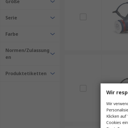
Größe
Serie
Farbe
Normen/Zulassung
en
Produktetiketten
Wir resp
Wir verwend
Personalisi
Klicken auf 
Cookies ein