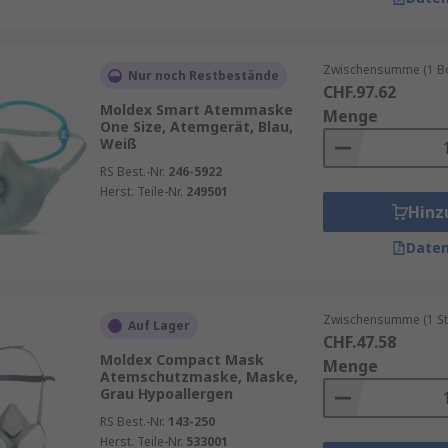
Zwischensumme (1 Box
Nur noch Restbestände
CHF.97.62
Moldex Smart Atemmaske
Menge
One Size, Atemgerät, Blau,
Weiß
RS Best.-Nr.
246-5922
Herst. Teile-Nr.
249501
Hinz
Daten
Zwischensumme (1 St
Auf Lager
CHF.47.58
Moldex Compact Mask
Menge
Atemschutzmaske, Maske,
Grau Hypoallergen
RS Best.-Nr.
143-250
Herst. Teile-Nr.
533001