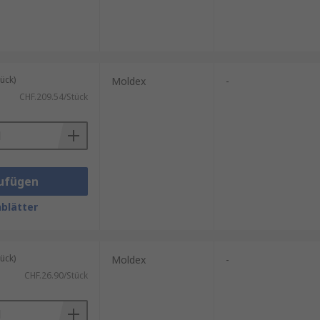
ideale Kombination aus
n Produktpalette und der hohen
undheitsschädlichen Partikeln
ück)
Moldex
-
CHF.209.54/Stück
ufügen
blätter
ück)
Moldex
-
CHF.26.90/Stück