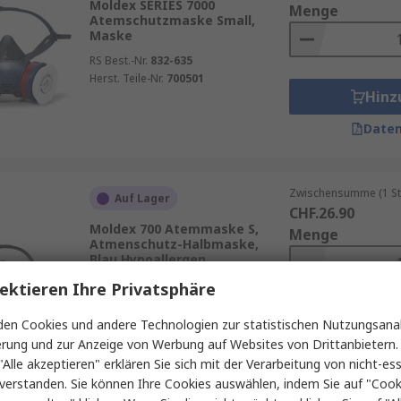
Moldex SERIES 7000
Menge
Atemschutzmaske Small,
Maske
RS Best.-Nr.
832-635
Herst. Teile-Nr.
700501
Hinz
Daten
Zwischensumme (1 St
Auf Lager
CHF.26.90
Moldex 700 Atemmaske S,
Menge
Atmenschutz-Halbmaske,
Blau Hypoallergen
RS Best.-Nr.
232-5888
ektieren Ihre Privatsphäre
Herst. Teile-Nr.
700101
Hinz
en Cookies und andere Technologien zur statistischen Nutzungsanal
erung und zur Anzeige von Werbung auf Websites von Drittanbietern.
Daten
"Alle akzeptieren" erklären Sie sich mit der Verarbeitung von nicht-ess
verstanden. Sie können Ihre Cookies auswählen, indem Sie auf "Cook