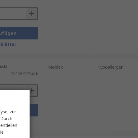
ufügen
blätter
ück)
Moldex
Hypoallergen
CHF.26.90/Stück
ufügen
yse, zur
 Durch
blätter
entiellen
ie