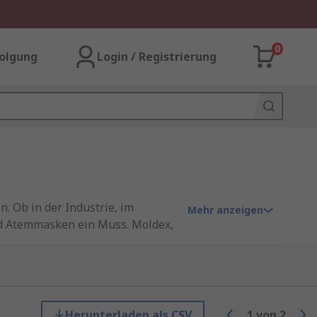
0
olgung
Login / Registrierung
. Ob in der Industrie, im
Mehr anzeigen
ind Atemmasken ein Muss. Moldex,
ten, die höchsten Schutz,
Herunterladen als CSV
1
von
2