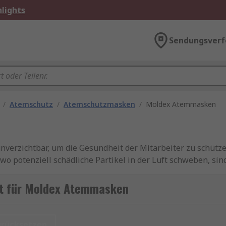
lights
Sendungsverf
/
Atemschutz
/
Atemschutzmasken
/
Moldex Atemmasken
verzichtbar, um die Gesundheit der Mitarbeiter zu schützen
wo potenziell schädliche Partikel in der Luft schweben, s
 Atemschutzmasken, bietet ein breites Sortiment an Produk
gt für Moldex Atemmasken
urücksetzen