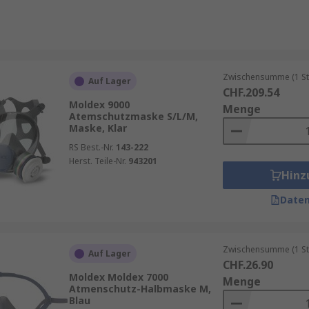
misse eingegangen werden. Moldex Atemmasken bieten die 
ersten Wahl für viele Unternehmen machen. Dank der breite
ss Moldex Atemmasken Ihre Mitarbeiter zuverlässig vor ges
Zwischensumme (1 St
Auf Lager
CHF.209.54
Moldex 9000
Menge
Atemschutzmaske S/L/M,
Maske, Klar
RS Best.-Nr.
143-222
Herst. Teile-Nr.
943201
Hinz
Daten
Zwischensumme (1 St
Auf Lager
CHF.26.90
Moldex Moldex 7000
Menge
Atmenschutz-Halbmaske M,
Blau