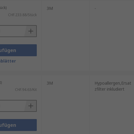
ück)
3M
-
CHF.233.88/Stück
tz, der die erforderlichen
marke RS PRO. Hier finden Sie
ufügen
blätter
)
3M
Hypoallergen,Ersat
zfilter inkludiert
CHF.94.63/Kit
ufügen