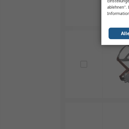
Einstellung
ablehnen". 
Information
All