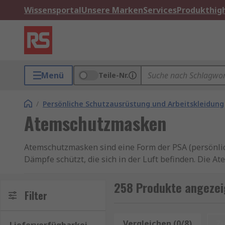
Wissensportal
Unsere Marken
Services
Produkthigh
Menü
Teile-Nr.
/
Persönliche Schutzausrüstung und Arbeitskleidung
Atemschutzmasken
Atemschutzmasken sind eine Form der PSA (persönlic
Dämpfe schützt, die sich in der Luft befinden. Die 
auszuführen, die ansonsten zu gefährlich wäre, auss
auch die spezifischen Datenblätter, die auf der Produk
258 Produkte angeze
Filter
Anwendungen von Atemschutzmasken
Vergleichen (0/8)
Z