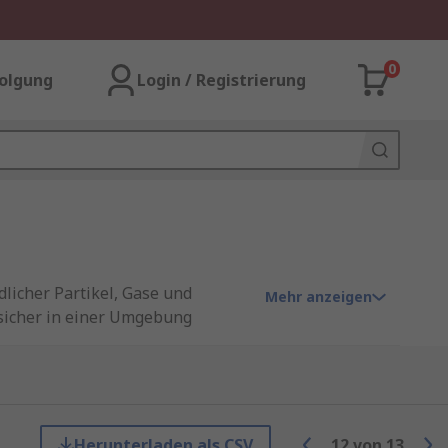
0
olgung
Login / Registrierung
licher Partikel, Gase und
Mehr anzeigen
 sicher in einer Umgebung
ektionsschutz. Bitte checken Sie
Herunterladen als CSV
12
von
13