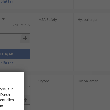
blätter
ück)
MSA Safety
Hypoallergen
CHF.270.12/Stück
ufügen
blätter
ück)
Skytec
Hypoallergen
CHF.181.01/Stück
yse, zur
 Durch
entiellen
ie