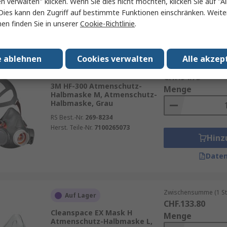
en verwalten" klicken. Wenn Sie dies nicht möchten, klicken Sie auf "Al
Herst. Teile-Nr.
ASRAS0002BH
Hinz
Dies kann den Zugriff auf bestimmte Funktionen einschränken. Weite
en finden Sie in unserer
Cookie-Richtlinie
.
Daten
e ablehnen
Cookies verwalten
Alle akzep
Zwischensumme (1 St
Auf Lager
CHF.94.73
3M HF-300 Atmenschutz-
Menge
Halbmaske M, Atmenschutz-
Halbmaske, Grau
RS Best.-Nr.
269-8234
Herst. Teile-Nr.
7100265073
Hinz
Daten
Zwischensumme (1 St
Auf Lager
CHF.133.80
Cleanspace EX Mask H
Menge
Atmenschutz-Halbmaske L,