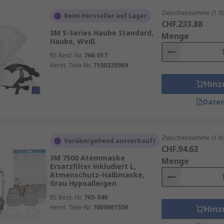
Zwischensumme (1 St
Beim Hersteller auf Lager
CHF.233.88
3M S-Series Haube Standard,
Menge
Haube, Weiß
- bis Vollgesichtsschutz und bietet branchenführenden Schu
 wie
3M
,
Dräger
,
JSP
,
Moldex
und unserer eigenen Qualitäts
RS Best.-Nr.
766-017
h unsere
Persönlichen Arbeitsschutzkleidung
Herst. Teile-Nr.
7100325969
Rubrik an.
Hinz
Daten
Zwischensumme (1 Kit
Vorübergehend ausverkauft
CHF.94.63
3M 7500 Atemmaske
Menge
Ersatzfilter inkludiert L,
Atmenschutz-Halbmaske,
Grau Hypoallergen
RS Best.-Nr.
765-940
Herst. Teile-Nr.
7000061556
Hinz