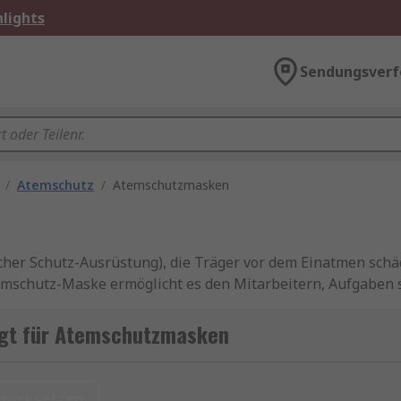
lights
Sendungsverf
/
Atemschutz
/
Atemschutzmasken
her Schutz-Ausrüstung), die Träger vor dem Einatmen schäd
Atemschutz-Maske ermöglicht es den Mitarbeitern, Aufgaben
erdem geben sie Schutz vor Viren, Bakterien und bieten Inf
tseite des jeweiligen Artikels zu finden sind.
igt für Atemschutzmasken
urücksetzen