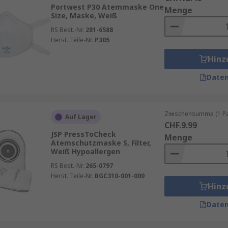
Portwest P30 Atemmaske One
Menge
Size, Maske, Weiß
RS Best.-Nr.
281-6588
Herst. Teile-Nr.
P305
Hinz
Daten
öße
Zwischensumme (1 Pa
chtigkeit
Auf Lager
CHF.9.99
JSP PressToCheck
Menge
Atemschutzmaske S, Filter,
Weiß Hypoallergen
 Vollmaske?
RS Best.-Nr.
265-0797
Herst. Teile-Nr.
BGC310-001-000
 sind kostengünstiger, während Vollmasken das gesamte Ge
Hinz
aben können, bietet eine
Vollmaske
den Vorteil, dass sie 
Daten
t. Vollgesichtsmasken haben auch den Vorteil, die Augen vo
hl für potenziell gefährlichere Bedingungen.