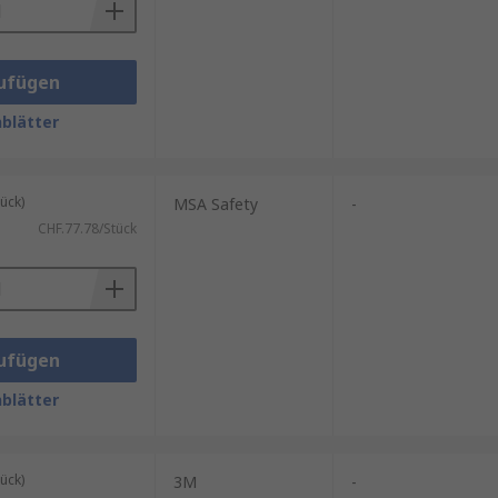
ufügen
blätter
ück)
MSA Safety
-
CHF.77.78/Stück
ufügen
blätter
ück)
3M
-