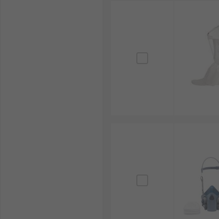
Atemschutzmasken kaufen
RS
liefert eine Reihe von Atemschutzmasken von Halb
Sicherheitsstandards erfüllt, von führenden Marken
Filter für Schutzmasken.
Bitte schauen Sie sich auc