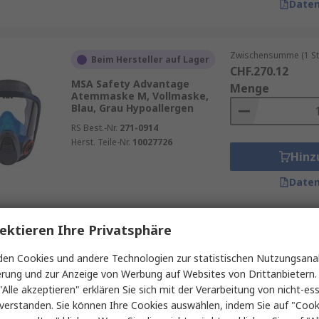
Daten
Zwischensumme (1 St
Beim Hersteller auf Lager
CHF.270.12
MSA Safety Advantage
Menge
Atemmaske M, Vollmaske,
Blau, Grau Hypoallergen
RS Best.-Nr.
271-0914
Herst. Teile-Nr.
10027726
Hinz
Daten
ektieren Ihre Privatsphäre
Zwischensumme (1 St
Auf Lager
CHF.181.01
en Cookies und andere Technologien zur statistischen Nutzungsanal
Skytec Alpha Sentinel
Menge
erung und zur Anzeige von Werbung auf Websites von Drittanbietern.
Atemmaske L, Vollmaske,
Schwarz Hypoallergen
"Alle akzeptieren" erklären Sie sich mit der Verarbeitung von nicht-ess
verstanden. Sie können Ihre Cookies auswählen, indem Sie auf "Cook
RS Best.-Nr.
270-8200