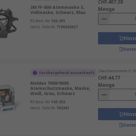
CHF.407.38
3M FF-800 Atemmaske S,
Menge
Vollmaske, Schwarz, Blau
RS Best.-Nr.
162-201
Herst. Teile-Nr.
7100262627
Hinz
Daten
Zwischensumme (1 St
Vorübergehend ausverkauft
CHF.44.77
Moldex 7000/9000
Menge
Atemschutzmaske, Maske,
Weiß, Grau, Schwarz
RS Best.-Nr.
143-252
Herst. Teile-Nr.
703201
Hinz
Daten