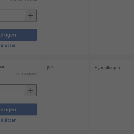
ufügen
blätter
ar)
JSP
Hypoallergen
CHF.9.99/Paar
sicht bedecken und teurer sind.
ufügen
um das gesamte Gesicht herum
blätter
r Dämpfen oder Spritzern zu