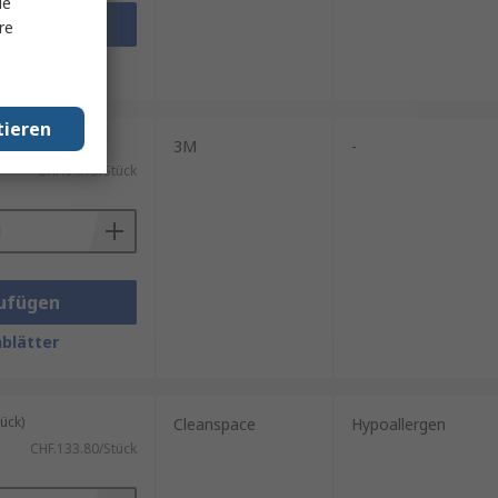
le
ufügen
re
blätter
tieren
ück)
3M
-
CHF.94.73/Stück
ufügen
blätter
ück)
Cleanspace
Hypoallergen
CHF.133.80/Stück