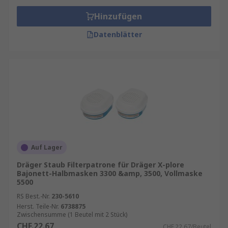
Hinzufügen
Datenblätter
Auf Lager
Dräger Staub Filterpatrone für Dräger X-plore
Bajonett-Halbmasken 3300 &amp, 3500, Vollmaske
5500
RS Best.-Nr.
230-5610
Herst. Teile-Nr.
6738875
Zwischensumme (1 Beutel mit 2 Stück)
CHF.22.67
CHF.22.67/Beutel