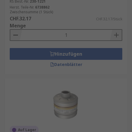
RS Best.-Nr.
230-1221
Herst. Teile-Nr.
6738862
Zwischensumme (1 Stück)
CHF.32.17
CHF.32.17/Stück
Menge
Hinzufügen
Datenblätter
Auf Lager