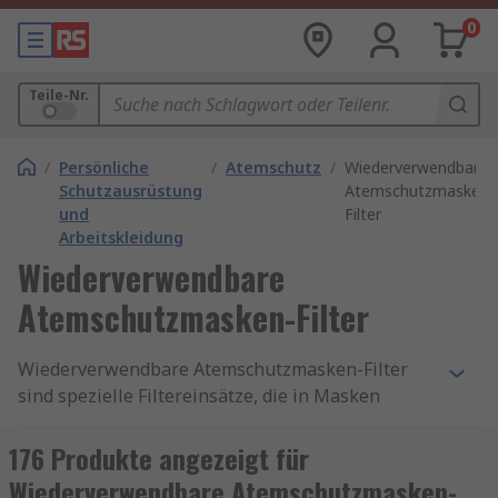
0
Teile-Nr.
/
Persönliche
/
Atemschutz
/
Wiederverwendbare
Schutzausrüstung
Atemschutzmasken-
und
Filter
Arbeitskleidung
Wiederverwendbare
Atemschutzmasken-Filter
Wiederverwendbare Atemschutzmasken-Filter
sind spezielle Filtereinsätze, die in Masken
integriert werden, um Schadstoffe, Partikel und
Mikroorganismen aus der Atemluft zu filtern. Im
176 Produkte angezeigt für
Gegensatz zu Einwegfiltern, die nach einmaliger
Wiederverwendbare Atemschutzmasken-