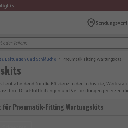
lights
Sendungsverf
r, Leitungen und Schläuche
/
Pneumatik-Fitting Wartungskits
skits
 entscheidend für die Effizienz in der Industrie, Werkstat
 dass Ihre Druckluftleitungen und Verbindungen jederzeit di
enten, um Verschleißteile schnell und unkompliziert auszut
 für Pneumatik-Fitting Wartungskits
urücksetzen