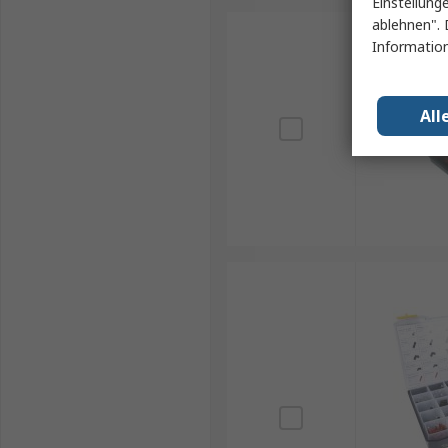
Einstellung
ablehnen". 
Information
All