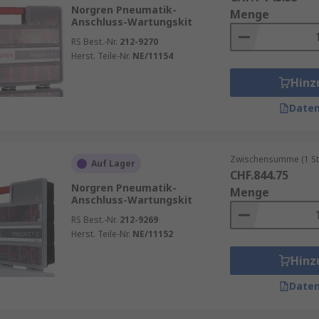
inem Set
Norgren Pneumatik-
Menge
Anschluss-Wartungskit
rt teure Stillstände
RS Best.-Nr.
212-9270
 Lebensdauer
Herst. Teile-Nr.
NE/11154
 und mobile Anwendungen
Hinz
Daten
Zwischensumme (1 St
Auf Lager
CHF.844.75
Norgren Pneumatik-
Menge
Anschluss-Wartungskit
RS Best.-Nr.
212-9269
Herst. Teile-Nr.
NE/11152
Hinz
Daten