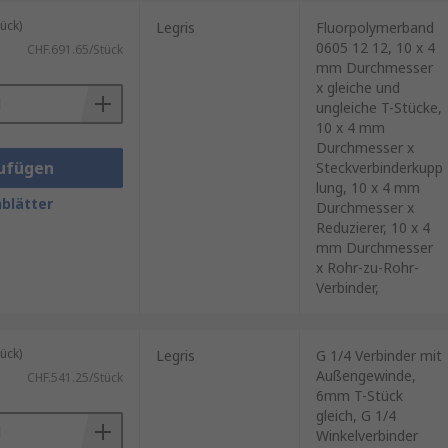
ück)
Legris
Fluorpolymerband
0605 12 12, 10 x 4
CHF.691.65/Stück
mm Durchmesser
x gleiche und
ungleiche T-Stücke,
10 x 4 mm
Durchmesser x
ufügen
Steckverbinderkupp
lung, 10 x 4 mm
blätter
Durchmesser x
Reduzierer, 10 x 4
mm Durchmesser
x Rohr-zu-Rohr-
Verbinder,
ück)
Legris
G 1/4 Verbinder mit
Außengewinde,
CHF.541.25/Stück
6mm T-Stück
gleich, G 1/4
Winkelverbinder