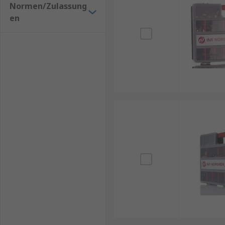
Normen/Zulassung
Schnelle Reparatur:
Alle benötigten Teile in e
en
Kostenersparnis:
Vorbeugende Wartung reduzie
Hohe Qualität:
Robuste Materialien für lange
Flexibilität
Geeignet für Industrie, Werkstatt