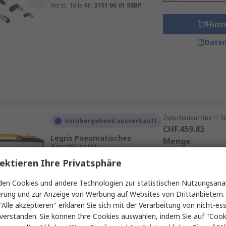
Herst. Teile-Nr.
3151 00 01 58BP
Hinz
Daten
Zwischensumme (1 St
Vorübergehend ausverkauft
CHF.459.83
Legris Pneumatisches
Menge
Anschlusskit
RS Best.-Nr.
146-7711
ektieren Ihre Privatsphäre
Herst. Teile-Nr.
0950 00 00 03
en Cookies und andere Technologien zur statistischen Nutzungsanal
Hinz
erung und zur Anzeige von Werbung auf Websites von Drittanbietern.
"Alle akzeptieren" erklären Sie sich mit der Verarbeitung von nicht-ess
Daten
verstanden. Sie können Ihre Cookies auswählen, indem Sie auf "Cook