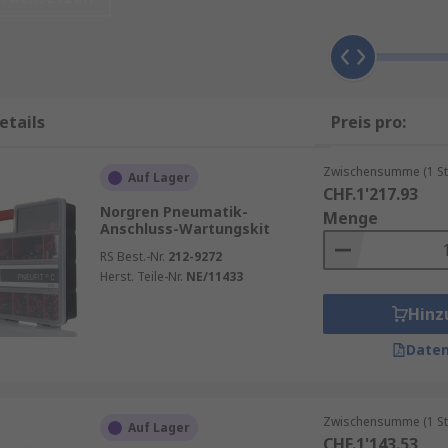
 ausgesetzt. Druckschwankungen, Vibrationen und Umwelte
, Druckverlust und im schlimmsten Fall Produktionsstillsta
e Lebensdauer Ihrer Anlagen.
ungskits
etails
Preis pro:
asst:
Zwischensumme (1 St
Auf Lager
CHF.1'217.93
ößen
Norgren Pneumatik-
Menge
Anschluss-Wartungskit
RS Best.-Nr.
212-9272
Herst. Teile-Nr.
NE/11433
eweglichkeit
Hinz
ompatibel mit Standard-Pneumatiksystemen. So sparen Sie 
Daten
Zwischensumme (1 St
Auf Lager
CHF.1'143.53