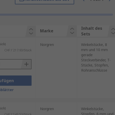
inflüsse können Dichtungen und
nd. Mit einem Wartungskit
Inhalt des
Marke
Sets
ück)
Norgren
Winkelstücke, 8
mm und 10 mm
CHF.1'217.93/Stück
gerade
Steckverbinder, T-
Stücke, Stopfen,
Rohranschlüsse
ufügen
Zeit und vermeiden
blätter
ück)
Norgren
Winkelstücke,
Stopfen, 6 mm und
CHF.1'143.53/Stück