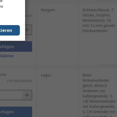
le
re
ück)
Norgren
Rohranschlüsse, T-
Stücke, Stopfen,
CHF.1'228.37/Stück
Winkelstücke, 10
mm 12 mm gerade
tieren
Steckverbinder
ufügen
blätter
ück)
Legris
8mm
Winkelverbinder
CHF.568.36/Stück
gleich, M5x0,8
Verbinder mit
Außengewinde, G
1/8 Winkelverbinder
mit Außengewinde,
ufügen
G 1/8 Verbinder mit
Außengewinde, G