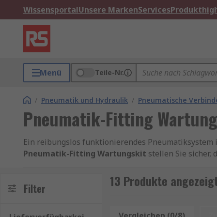
Wissensportal
Unsere Marken
Services
Produkthigh
Menü
Teile-Nr.
/
Pneumatik und Hydraulik
/
Pneumatische Verbinde
Pneumatik-Fitting Wartung
Ein reibungslos funktionierendes Pneumatiksystem ist
Pneumatik-Fitting Wartungskit
stellen Sie sicher,
bleiben. Diese Kits enthalten alle wichtigen Kompon
vorbeugende Wartung und Reparatur.
13 Produkte angezeigt
Filter
Pneumatik-Wartungskit kaufen
Vergleichen (0/8)
Z