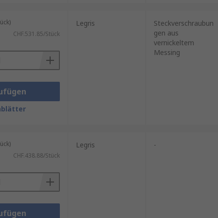
ück)
Legris
Steckverschraubun
gen aus
CHF.531.85/Stück
vernickeltem
Messing
ufügen
blätter
ück)
Legris
-
CHF.438.88/Stück
ufügen