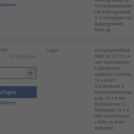
blätter
1/4 Winkelverbinder
mit Außengewinde,
G 1/4 Verbinder mit
Außengewinde,
8mm ge
ück)
Legris
Fluorpolymerband
0605 12 12, 10 x 4
CHF.726.93/Stück
mm Durchmesser
x gleiche und
ungleiche T-Stücke,
10 x 4 mm
Durchmesser x
ufügen
Steckverbinderkupp
lung, 10 x 4 mm
blätter
Durchmesser x
Reduzierer, 10 x 4
mm Durchmesser
x Rohr-zu-Rohr-
Verbinder,