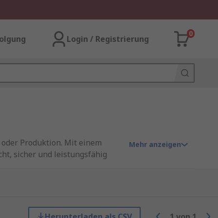
0
olgung
Login / Registrierung
t oder Produktion. Mit einem
Mehr anzeigen
cht, sicher und leistungsfähig
auschen – ideal für die
Herunterladen als CSV
1
von
1