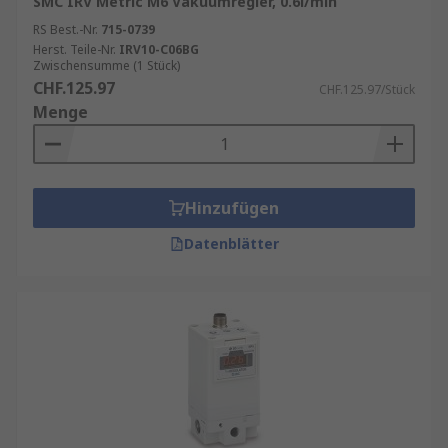
SMC IRV Metric M6 Vakuumregler, 0.6l/min
RS Best.-Nr.
715-0739
Herst. Teile-Nr.
IRV10-C06BG
Zwischensumme (1 Stück)
CHF.125.97
CHF.125.97/Stück
Menge
Hinzufügen
Datenblätter