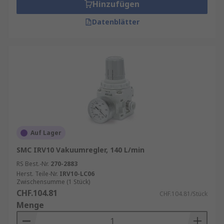
häufigsten verwendeten.
Hinzufügen
Datenblätter
Einseitige Verbindungsregler werden zwischen
Vakuumpumpe und Saugnapf platziert, um den
Druck in der Vakuumleitung zu regeln.
Elektro (elektronische)-Vakuumregler bieten
eine stufenlose Steuerung des Luftdrucks, der
mit einem elektrischen Signal korreliert, um
einen Ausgangsdruck zu erzeugen, der
proportional zum Eingangssignal ist.
Auf Lager
SMC IRV10 Vakuumregler, 140 L/min
RS Best.-Nr.
270-2883
Herst. Teile-Nr.
IRV10-LC06
Zwischensumme (1 Stück)
CHF.104.81
CHF.104.81/Stück
Menge