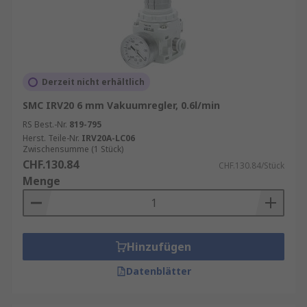
Derzeit nicht erhältlich
SMC IRV20 6 mm Vakuumregler, 0.6l/min
RS Best.-Nr.
819-795
Herst. Teile-Nr.
IRV20A-LC06
Zwischensumme (1 Stück)
CHF.130.84
CHF.130.84/Stück
Menge
Hinzufügen
Datenblätter