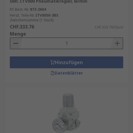
SMC ITV000 Pneumatikregler, 6l/min
RS Best.-Nr.
873-2604
Herst. Teile-Nr.
ITV0050-3BS
Zwischensumme (1 Stück)
CHF.333.76
CHF.333.76/Stück
Menge
Hinzufügen
Datenblätter