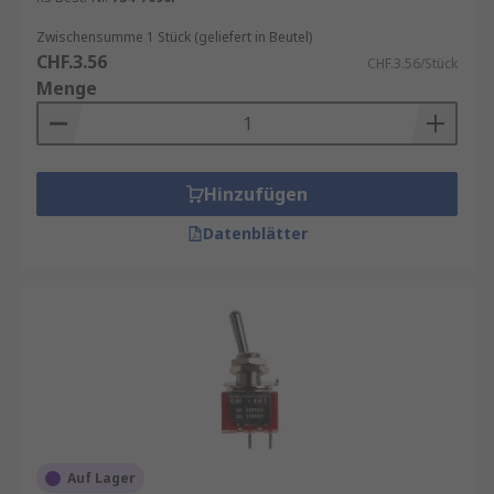
Automatisierungstechnik
: Steuerpulte,
Zwischensumme 1 Stück (geliefert in Beutel)
Schaltschränke, Panelintegration
CHF.3.56
CHF.3.56/Stück
Menge
Kippschalter sind in verschiedenen
Montageformen (z. B. Paneldurchführung, Snap-
In) und mit unterschiedlichen Schaltbelastungen
erhältlich – auch in Varianten mit IP-Schutz für
Hinzufügen
industrielle Umgebungen. RS bietet ein
Datenblätter
umfangreiches Sortiment an zuverlässigen
Kippschaltern namhafter Hersteller – optimiert
für langlebige, sichere und praxisorientierte
Schaltlösungen im professionellen Einsatz.
Auf Lager