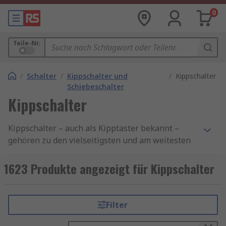
0
Teile-Nr.
/
Schalter
/
Kippschalter und
/
Kippschalter
Schiebeschalter
Kippschalter
Kippschalter – auch als Kipptaster bekannt –
gehören zu den vielseitigsten und am weitesten
verbreiteten Schaltlösungen in der
Elektrotechnik. Sie ermöglichen das zuverlässige
1623 Produkte angezeigt für Kippschalter
Ein- oder Ausschalten von Stromkreisen und
kommen sowohl in industriellen Steuerungen als
auch in Haushalts- und Fahrzeuganwendungen
Filter
zum Einsatz. Je nach Ausführung rasten
Kippschalter bei Betätigung in der jeweiligen