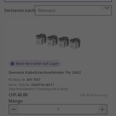
Kundenbedürfnisse wie Steuerung,
Sortieren nach
Relevanz
Signalisierung, Schaltung oder Verbindung zu
erfüllen. Unser Leitungsschutzschalter-Zubehör
kann mit allen Arten von MCB, MCCB, RCCBs
verwendet werden.
Beliebte Arten von
Leitungsschutzschalter-Zubehör
Hilfsschalter
: Diese werden verwendet,
Beim Hersteller auf Lager
um zusätzliche Signal- und
Siemens Kabelsteckverbinder für 3VA2
Steuerfunktionen bereitzustellen. Sie
RS Best.-Nr.
269-7057
können seitlich oder vorne am
Herst. Teile-Nr.
3VA9104-0JG11
Leitungsschutzschalter montiert werden
Zwischensumme (1 Packung mit 4 Stück)
CHF.48.88
und sind wichtig für die Überwachung des
CHF.48.88/Packung
Menge
Schalterstatus.
Fern-Auslöser
: Diese Geräte ermöglichen
das ferngesteuerte Auslösen des