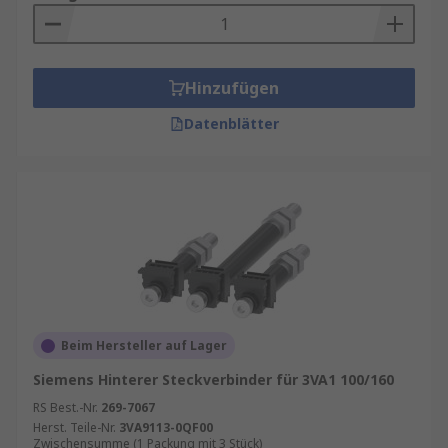
Zubehörteile sorgen dafür, dass der
Leitungsschutzschalter während der
Wartung in der ausgeschalteten Position
bleibt, um eine versehentliche
Hinzufügen
Wiedereinschaltung zu verhindern und die
Datenblätter
Sicherheit zu erhöhen.
Anschlussabdeckungen
: Diese bieten
zusätzlichen Schutz für die Anschlüsse des
Leitungsschutzschalters, verhindern
versehentlichen Kontakt und gewährleisten
die Einhaltung von Sicherheitsstandards.
Leitungsschutzschalter-Zubehör bei
RS kaufen
Beim Hersteller auf Lager
Siemens Hinterer Steckverbinder für 3VA1 100/160
Bei RS sind wir stolz darauf, eine breite Auswahl
an Leitungsschutzschalter-Zubehör von Top-
RS Best.-Nr.
269-7067
Marken wie
Herst. Teile-Nr.
ABB
3VA9113-0QF00
,
Eaton
,
Schneider Electric
,
Zwischensumme (1 Packung mit 3 Stück)