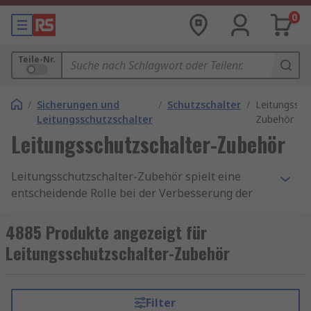
0
Teile-Nr.
/
Sicherungen und
/
Schutzschalter
/
Leitungssch
Leitungsschutzschalter
Zubehör
Leitungsschutzschalter-Zubehör
Leitungsschutzschalter-Zubehör spielt eine
entscheidende Rolle bei der Verbesserung der
Funktionalität und Sicherheit von elektrischen
Systemen. Leitungsschutzschalter-Zubehör ist
4885 Produkte angezeigt für
darauf ausgelegt, mit unserem Sortiment an
Leitungsschutzschalter-Zubehör
Leitungsschutzschaltern
zu arbeiten und diese
zu ergänzen. Sie können verwendet werden, um
die Sicherheit und Leistung des
Filter
Leitungsschutzschalters zu erhöhen sowie um