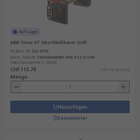
Auf Lager
ABB Tmax XT Abschließbarer Griff
RS Best.-Nr.
232-0192
Herst. Teile-Nr.
1SDA066480R1 RHE XT2-XT4 W
Zwischensumme (1 Stück)
CHF.115.78
CHF.115.78/Stück
Menge
Hinzufügen
Datenblätter