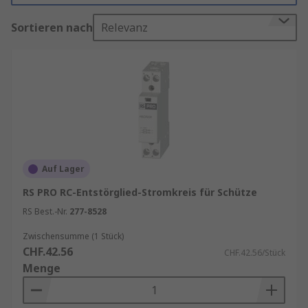
Kundenbedürfnisse wie Steuerung,
Sortieren nach
Relevanz
Signalisierung, Schaltung oder Verbindung zu
erfüllen. Unser Leitungsschutzschalter-Zubehör
kann mit allen Arten von MCB, MCCB, RCCBs
verwendet werden.
Beliebte Arten von
Leitungsschutzschalter-Zubehör
Hilfsschalter
: Diese werden verwendet,
Auf Lager
um zusätzliche Signal- und
RS PRO RC-Entstörglied-Stromkreis für Schütze
Steuerfunktionen bereitzustellen. Sie
RS Best.-Nr.
277-8528
können seitlich oder vorne am
Leitungsschutzschalter montiert werden
Zwischensumme (1 Stück)
CHF.42.56
und sind wichtig für die Überwachung des
CHF.42.56/Stück
Menge
Schalterstatus.
Fern-Auslöser
: Diese Geräte ermöglichen
das ferngesteuerte Auslösen des