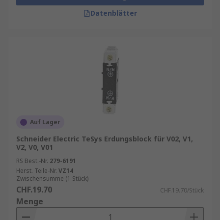
Datenblätter
Auf Lager
Schneider Electric TeSys Erdungsblock für V02, V1,
V2, V0, V01
RS Best.-Nr.
279-6191
Herst. Teile-Nr.
VZ14
Zwischensumme (1 Stück)
CHF.19.70
CHF.19.70/Stück
Menge