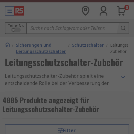
0
Teile-Nr.
/
Sicherungen und
/
Schutzschalter
/
Leitungssch
Leitungsschutzschalter
Zubehör
Leitungsschutzschalter-Zubehör
Leitungsschutzschalter-Zubehör spielt eine
entscheidende Rolle bei der Verbesserung der
Funktionalität und Sicherheit von elektrischen
Systemen. Leitungsschutzschalter-Zubehör ist
4885 Produkte angezeigt für
darauf ausgelegt, mit unserem Sortiment an
Leitungsschutzschalter-Zubehör
Leitungsschutzschaltern
zu arbeiten und diese
zu ergänzen. Sie können verwendet werden, um
die Sicherheit und Leistung des
Filter
Leitungsschutzschalters zu erhöhen sowie um