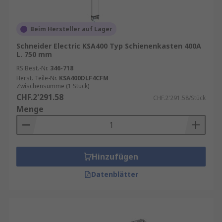
Beim Hersteller auf Lager
Schneider Electric KSA400 Typ Schienenkasten 400A
L. 750 mm
RS Best.-Nr.
346-718
Herst. Teile-Nr.
KSA400DLF4CFM
Zwischensumme (1 Stück)
CHF.2'291.58
CHF.2'291.58/Stück
Menge
Hinzufügen
Datenblätter