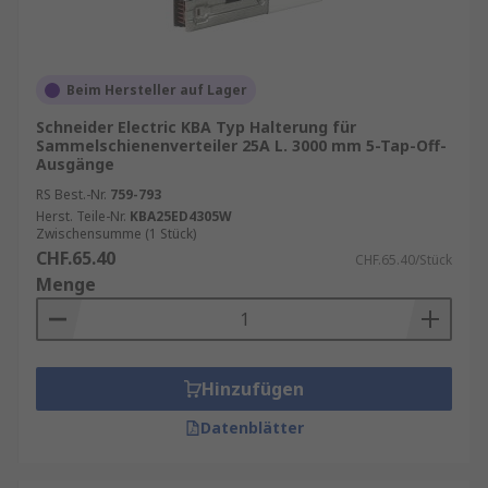
dass Steuerleitungen, Stromkabel und
Datenleitungen sauber und geschützt
verlegt sind.
Gebäudetechnik
: In großen Gebäuden, wie
Beim Hersteller auf Lager
Bürokomplexen oder Einkaufszentren,
Schneider Electric KBA Typ Halterung für
helfen Sammelschienen-Kabelkanäle dabei,
Sammelschienenverteiler 25A L. 3000 mm 5-Tap-Off-
Ausgänge
die Verkabelung für Beleuchtung,
Klimaanlagen, Alarmsysteme und andere
RS Best.-Nr.
759-793
Herst. Teile-Nr.
KBA25ED4305W
technische Installationen zu strukturieren.
Zwischensumme (1 Stück)
CHF.65.40
CHF.65.40/Stück
Menge
Hinzufügen
Datenblätter