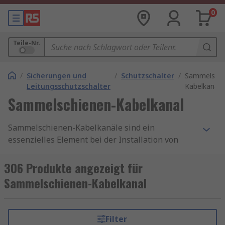
0
Teile-Nr.
/
Sicherungen und
/
Schutzschalter
/
Sammelschi
Leitungsschutzschalter
Kabelkanal
Sammelschienen-Kabelkanal
Sammelschienen-Kabelkanäle sind ein
essenzielles Element bei der Installation von
elektrischen Anlagen. Sie bieten eine sichere und
ordentliche Möglichkeit, elektrische Kabel und
306 Produkte angezeigt für
Leitungen zu führen, insbesondere in
Sammelschienen-Kabelkanal
industriellen und gewerblichen Umgebungen.
Anwendungen von Sammelschienen-
Filter