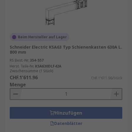
Beim Hersteller auf Lager
Schneider Electric KSA63 Typ Schienenkasten 630A L.
800 mm
RS Best.-Nr.
354-557
Herst. Teile-Nr.
KSA630DLF42A
Zwischensumme (1 Stück)
CHF.1'611.96
CHF.1'611.96/Stück
Menge
Hinzufügen
Datenblätter