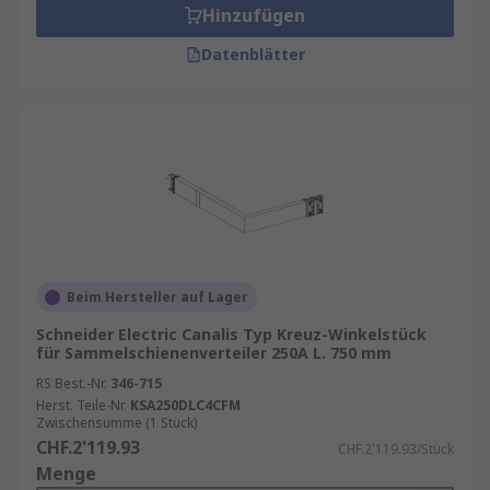
Hinzufügen
Datenblätter
Beim Hersteller auf Lager
Schneider Electric Canalis Typ Kreuz-Winkelstück
für Sammelschienenverteiler 250A L. 750 mm
RS Best.-Nr.
346-715
Herst. Teile-Nr.
KSA250DLC4CFM
Zwischensumme (1 Stück)
CHF.2'119.93
CHF.2'119.93/Stück
Menge