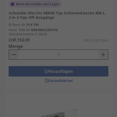
Belastungen oder chemische Einflüsse.
Beim Hersteller auf Lager
Einsatzbereiche von Sammelschienen-
Schneider Electric KBB40 Typ Schienenkasten 40A L.
2 m 2-Tap-Off-Ausgänge
Kabelkanälen
RS Best.-Nr.
214-784
Herst. Teile-Nr.
KBB40ED2202TW
Zwischensumme (1 Stück)
Sammelschienen-Kabelkanäle finden in einer
CHF.152.01
CHF.152.01/Stück
Vielzahl von Anwendungen Verwendung.
Menge
Typische Einsatzbereiche sind:
Schaltschränke und Verteileranlagen
: In
der Elektrotechnik werden
Hinzufügen
Sammelschienen-Kabelkanäle häufig in
Schaltschränken eingesetzt, um die
Datenblätter
Verkabelung von Steuerungen,
Schaltgeräten und Sicherungen zu
organisieren.
Maschinenbau
: In industriellen Maschinen
und Anlagen sorgen die Kabelkanäle dafür,