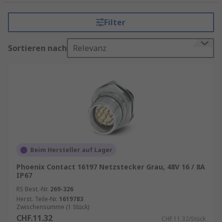
Umgebungen wie Baustellen, Fertigungsanlagen
oder Veranstaltungen. Besonders gefragt sind
Filter
Leistungssteckverbinder,
Industriesteckverbinder sowie
Sortieren nach
Relevanz
Hochstromsteckverbinder, die hohe Ströme
aufnehmen können und gleichzeitig robust sowie
langlebig ausgelegt sind.
Wichtige Eigenschaften von
Leistungssteckverbindern
Industriesteckverbinder sind speziell für hohe
Belastungen und raue Einsatzbedingungen
Beim Hersteller auf Lager
konzipiert. Sie gewährleisten eine sichere
Phoenix Contact 16197 Netzstecker Grau, 48V 16 / 8A
Verbindung auch bei häufigem Stecken und
IP67
Ziehen sowie unter schwierigen
RS Best.-Nr.
269-326
Umweltbedingungen. Gerade
Herst. Teile-Nr.
1619783
Zwischensumme (1 Stück)
Hochstromsteckverbinder sind für Anwendungen
CHF.11.32
CHF.11.32/Stück
ausgelegt, bei denen besonders hohe