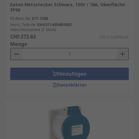
Eaton Netzstecker Schwarz, 130V / 16A, Oberfläche
IP66
RS Best.-Nr.
377-7286
Herst. Teile-Nr.
GHG5114304R0002
Zwischensumme (1 Stück)
CHF.372.63
CHF.372.63/Stück
Menge
Hinzufügen
Datenblätter