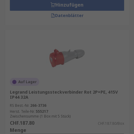
Hinzufügen
Datenblätter
Auf Lager
Legrand Leistungssteckverbinder Rot 2P+PE, 415V
IP44 32A
RS Best.-Nr.
266-3736
Herst. Teile-Nr.
555217
Zwischensumme (1 Box mit 5 Stück)
CHF.187.80
CHF.187.80/Box
Menge