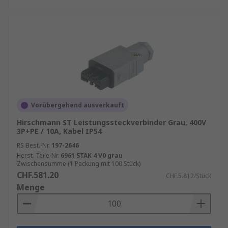
passende Zubehör- und Anschlusskomponenten,
wie Verlängerungskabel, Adapter und weitere
industrielle Steckverbindungssysteme, um
komplette Energieverteilungslösungen
umzusetzen. Zusätzlich profitieren Kunden von
nachhaltigen
Better World
Produkten, die
energieeffiziente und umweltbewusste
Anwendungen unterstützen. Mit Services wie
RS
Procurement Solutions
ermöglicht RS eine
Vorübergehend ausverkauft
effiziente Beschaffung, optimierte Lagerhaltung
Hirschmann ST Leistungssteckverbinder Grau, 400V
und maximale Verfügbarkeit – ideal für
3P+PE / 10A, Kabel IP54
industrielle Anwendungen und professionelle
RS Best.-Nr.
197-2646
Installationen.
Herst. Teile-Nr.
6961 STAK 4 V0 grau
Zwischensumme (1 Packung mit 100 Stück)
CHF.581.20
CHF.5.812/Stück
Menge