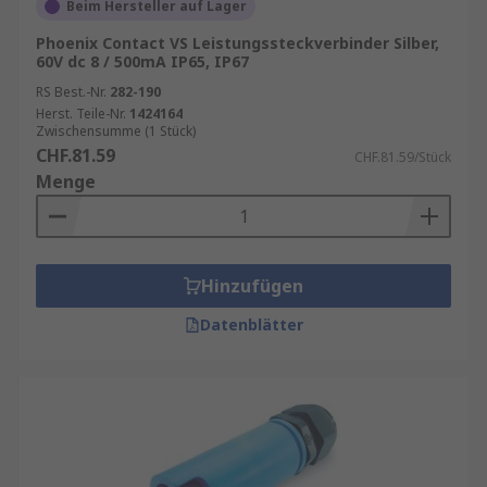
Beim Hersteller auf Lager
Buchsen und Anschlüsse für flexible
Phoenix Contact VS Leistungssteckverbinder Silber,
Verkabelung
60V dc 8 / 500mA IP65, IP67
RS Best.-Nr.
Geschaltete Steckverbinder für zusätzliche
282-190
Herst. Teile-Nr.
1424164
Kontrolle und Sicherheit
Zwischensumme (1 Stück)
CHF.81.59
Systeme mit verriegeltem Sockel für
CHF.81.59/Stück
Menge
vibrationssichere Anwendungen
Typische Einsatzbereiche umfassen Baustellen,
industrielle Fertigungsanlagen,
Energieverteilungssysteme, Veranstaltungen
Hinzufügen
sowie mobile Stromversorgungen, bei denen eine
Datenblätter
sichere und leistungsstarke Verbindung
erforderlich ist.
Konstruktive Merkmale und Ausführungen
Leistungssteckverbinder zeichnen sich durch