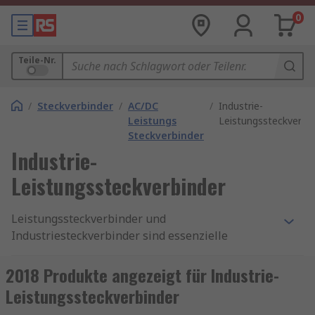
0
Teile-Nr.
/
Steckverbinder
/
AC/DC
/
Industrie-
Leistungs
Leistungssteckverbi
Steckverbinder
Industrie-
Leistungssteckverbinder
Leistungssteckverbinder und
Industriesteckverbinder sind essenzielle
Komponenten für die sichere und zuverlässige
Energieübertragung in industriellen
2018 Produkte angezeigt für Industrie-
Anwendungen. Sie ermöglichen eine stabile
Leistungssteckverbinder
Stromversorgung in anspruchsvollen