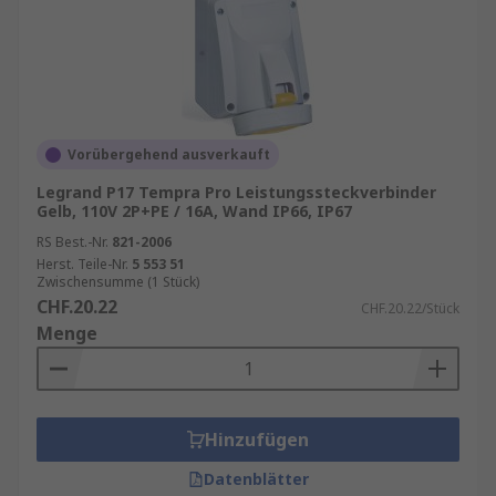
Energieübertragung
Industriesteckverbinder kaufen
Beim Kauf von Leistungssteckverbindern,
Industriesteckverbindern und
Vorübergehend ausverkauft
Hochstromsteckverbindern sollten Anwender auf
Legrand P17 Tempra Pro Leistungssteckverbinder
Nennstrom, Spannung, Schutzart und Bauform
Gelb, 110V 2P+PE / 16A, Wand IP66, IP67
achten. RS bietet ein umfangreiches Sortiment an
RS Best.-Nr.
821-2006
hochwertigen Lösungen, darunter verschiedene
Herst. Teile-Nr.
5 553 51
Anschlüsse, Buchsen und Industrie Steckdosen
Zwischensumme (1 Stück)
für unterschiedliche Anwendungen. Führende
CHF.20.22
CHF.20.22/Stück
Marken wie
RS PRO
,
Mennekes
,
Schneider
Menge
Electric
,
Siemens
,
Legrand
und
Amphenol
Industrial
stehen dabei für geprüfte Qualität,
Zuverlässigkeit und hohe Performance in
anspruchsvollen Einsatzbereichen.
Hinzufügen
Datenblätter
Darüber hinaus umfasst das Sortiment auch