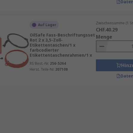
Daten
Zwischensumme (1 St
Auf Lager
CHF.40.29
OilSafe Fass-Beschriftungsset
Menge
Rot 2 x 3,5-Zoll-
Etikettentaschen/1 x
farbcodierter
Etikettentaschenrahmen/1 x
RS Best.-Nr.
256-5264
Hinz
Herst. Teile-Nr.
207108
Daten