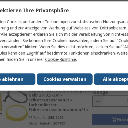
Zwischensumme (1 St
Vorübergehend ausverkauft
ektieren Ihre Privatsphäre
CHF.40.29
OilSafe Fass-Beschriftungsset
Menge
en Cookies und andere Technologien zur statistischen Nutzungsanal
Blau 2 x 3,5-Zoll-
erung und zur Anzeige von Werbung auf Websites von Drittanbietern.
Etikettentaschen/1 x
farbcodierter
"Alle akzeptieren" erklären Sie sich mit der Verarbeitung von nicht-ess
Etikettentaschenrahmen/1 x
verstanden. Sie können Ihre Cookies auswählen, indem Sie auf "Cook
RS Best.-Nr.
256-5261
en verwalten" klicken. Wenn Sie dies nicht möchten, klicken Sie auf "Al
Hinz
Herst. Teile-Nr.
207102
Dies kann den Zugriff auf bestimmte Funktionen einschränken. Weite
Daten
en finden Sie in unserer
Cookie-Richtlinie
.
e ablehnen
Cookies verwalten
Alle akzep
Zwischensumme (1 St
Auf Lager
CHF.40.29
OilSafe Fass-Beschriftungsset
Menge
Gelb 2 x 3,5-Zoll-
Etikettentaschen/1 x
farbcodierter
Etikettentaschenrahmen/1 x
RS Best.-Nr.
256-5265
Hinz
Herst. Teile-Nr.
207109