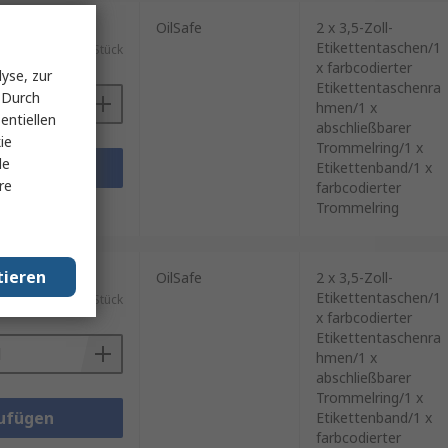
ück)
OilSafe
2 x 3,5-Zoll-
Etikettentaschen/1
CHF.40.29/Stück
x farbcodierter
yse, zur
Etikettentaschenra
 Durch
hmen/1 x
entiellen
abschließbarer
ie
Trommelring/1 x
le
ufügen
Etikettenband/1 x
re
farbcodierter
blätter
Trommelring
tieren
ück)
OilSafe
2 x 3,5-Zoll-
Etikettentaschen/1
CHF.40.29/Stück
x farbcodierter
Etikettentaschenra
hmen/1 x
abschließbarer
Trommelring/1 x
ufügen
Etikettenband/1 x
farbcodierter