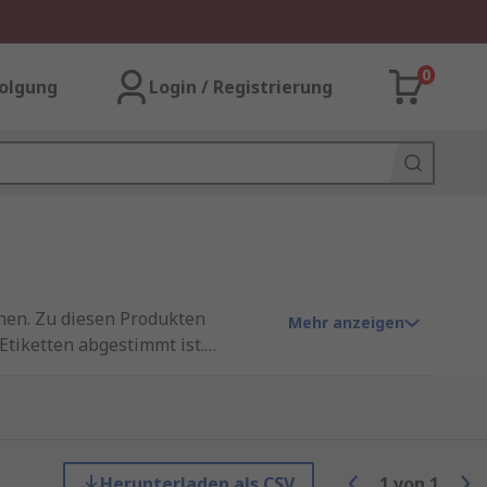
0
olgung
Login / Registrierung
chen. Zu diesen Produkten
Mehr anzeigen
Etiketten abgestimmt ist.
lts zu verhindern und
ausfällen und Stillstandszeiten
Herunterladen als CSV
1
von
1