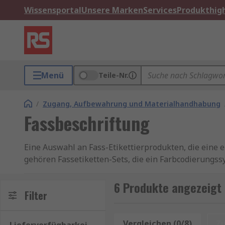
Wissensportal
Unsere Marken
Services
Produkthigh
Menü
Teile-Nr.
/
Zugang, Aufbewahrung und Materialhandhabung
Fassbeschriftung
Eine Auswahl an Fass-Etikettierprodukten, die eine 
gehören Fassetiketten-Sets, die ein Farbcodierungssy
Produkte zur Etikettierung und Kennzeichnung von F
sicherzustellen, dass der Inhalt an den vorgesehene
6 Produkte angezeigt 
Filter
verringert wird.
Vergleichen (0/8)
Z