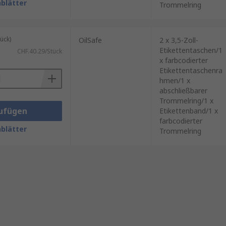
blätter
Trommelring
ück)
OilSafe
2 x 3,5-Zoll-
Etikettentaschen/1
CHF.40.29/Stück
x farbcodierter
Etikettentaschenra
hmen/1 x
abschließbarer
Trommelring/1 x
ufügen
Etikettenband/1 x
farbcodierter
blätter
Trommelring