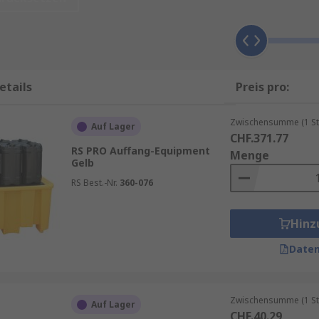
etails
Preis pro:
Zwischensumme (1 St
Auf Lager
CHF.371.77
RS PRO Auffang-Equipment
Menge
Gelb
RS Best.-Nr.
360-076
Hinz
Daten
Zwischensumme (1 St
Auf Lager
CHF.40.29