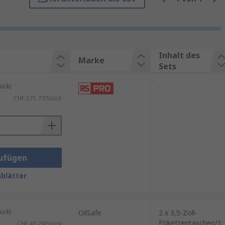
Inhalt des
Marke
Sets
ück)
-
CHF.371.77/Stück
ufügen
blätter
ück)
OilSafe
2 x 3,5-Zoll-
Etikettentaschen/1
CHF.40.29/Stück