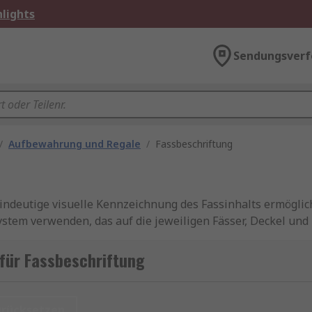
lights
Sendungsverf
/
Aufbewahrung und Regale
/
Fassbeschriftung
eindeutige visuelle Kennzeichnung des Fassinhalts ermögli
stem verwenden, das auf die jeweiligen Fässer, Deckel und 
ässern helfen dabei, eine Kreuzkontamination des Fassinha
n Stellen verwendet wird, wodurch das Risiko von Maschinen
für Fassbeschriftung
urücksetzen