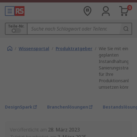
0
Teile-Nr.
/
Wissensportal
/
Produktratgeber
/
Wie Sie mit einer
geplanten
Instandhaltung ein
Sanierungsstrategi
für Ihre
Produktionsanlage
umsetzen können
DesignSpark
Branchenlösungen
Bestandslösun
Veröffentlicht am
28. März 2023