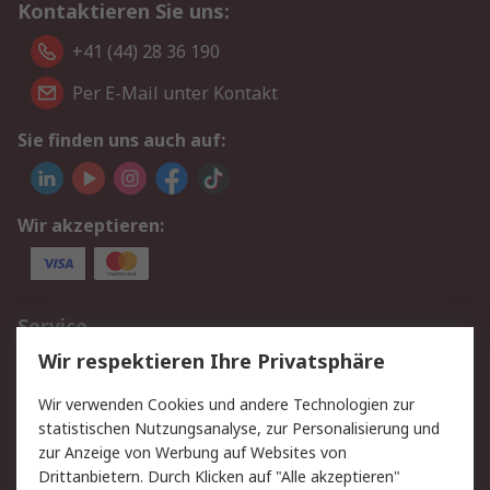
Kontaktieren Sie uns:
+41 (44) 28 36 190
Per E-Mail unter Kontakt
Sie finden uns auch auf:
Wir akzeptieren:
Service
Wir respektieren Ihre Privatsphäre
Value Added Services
Lieferlösungen
Rücksendungen
Kontakt
Wir verwenden Cookies und andere Technologien zur
Hilfe
statistischen Nutzungsanalyse, zur Personalisierung und
zur Anzeige von Werbung auf Websites von
Drittanbietern. Durch Klicken auf "Alle akzeptieren"
Rechtliches