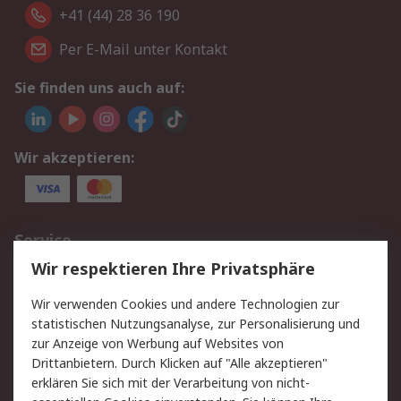
+41 (44) 28 36 190
Per E-Mail unter Kontakt
Sie finden uns auch auf:
Wir akzeptieren:
Service
Wir respektieren Ihre Privatsphäre
Value Added Services
Lieferlösungen
Rücksendungen
Kontakt
Wir verwenden Cookies und andere Technologien zur
Hilfe
statistischen Nutzungsanalyse, zur Personalisierung und
zur Anzeige von Werbung auf Websites von
Drittanbietern. Durch Klicken auf "Alle akzeptieren"
Rechtliches
erklären Sie sich mit der Verarbeitung von nicht-