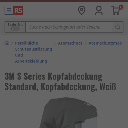
0
Teile-Nr.
/
Persönliche
/
Atemschutz
/
Atemschutzmaske
Schutzausrüstung
und
Arbeitskleidung
3M S Series Kopfabdeckung
Standard, Kopfabdeckung, Weiß