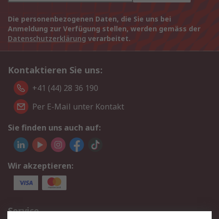
Die personenbezogenen Daten, die Sie uns bei
Anmeldung zur Verfügung stellen, werden gemäss der
Datenschutzerklärung
verarbeitet.
Kontaktieren Sie uns:
+41 (44) 28 36 190
Per E-Mail unter Kontakt
Sie finden uns auch auf:
Wir akzeptieren:
Service