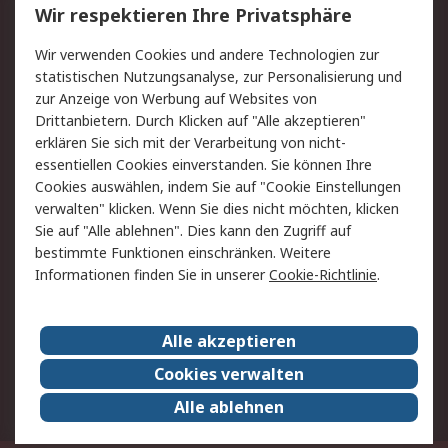
Wir respektieren Ihre Privatsphäre
Value Added Services
Lieferlösungen
Rücksendungen
Kontakt
Wir verwenden Cookies und andere Technologien zur
Hilfe
statistischen Nutzungsanalyse, zur Personalisierung und
zur Anzeige von Werbung auf Websites von
Drittanbietern. Durch Klicken auf "Alle akzeptieren"
Rechtliches
erklären Sie sich mit der Verarbeitung von nicht-
AGB
Datenschutz
essentiellen Cookies einverstanden. Sie können Ihre
Cookies auswählen, indem Sie auf "Cookie Einstellungen
Cookie-Richtlinie
Zahlungsbedingungen
verwalten" klicken. Wenn Sie dies nicht möchten, klicken
Copyright/Impressum
Sie auf "Alle ablehnen". Dies kann den Zugriff auf
bestimmte Funktionen einschränken. Weitere
Über RS
Informationen finden Sie in unserer
Cookie-Richtlinie
.
Unternehmen
RS weltweit
Karriere bei RS
Nachhaltigkeit
Alle akzeptieren
Qualität/Umwelt/Zertifikate
Presse-Center
Cookies verwalten
Event-Center
Alle ablehnen