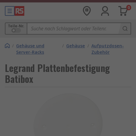
0
Teile-Nr.
/
Gehäuse und
/
Gehäuse
/
Aufputzdosen-
Server-Racks
Zubehör
Legrand Plattenbefestigung
Batibox