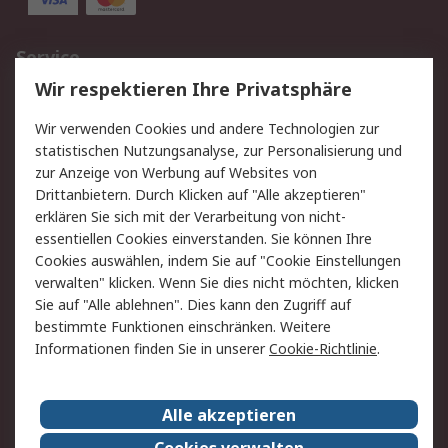
Service
Wir respektieren Ihre Privatsphäre
Value Added Services
Lieferlösungen
Rücksendungen
Kontakt
Wir verwenden Cookies und andere Technologien zur
Hilfe
statistischen Nutzungsanalyse, zur Personalisierung und
zur Anzeige von Werbung auf Websites von
Drittanbietern. Durch Klicken auf "Alle akzeptieren"
Rechtliches
erklären Sie sich mit der Verarbeitung von nicht-
AGB
Datenschutz
essentiellen Cookies einverstanden. Sie können Ihre
Cookies auswählen, indem Sie auf "Cookie Einstellungen
Cookie-Richtlinie
Zahlungsbedingungen
verwalten" klicken. Wenn Sie dies nicht möchten, klicken
Copyright/Impressum
Sie auf "Alle ablehnen". Dies kann den Zugriff auf
bestimmte Funktionen einschränken. Weitere
Über RS
Informationen finden Sie in unserer
Cookie-Richtlinie
.
Unternehmen
RS weltweit
Karriere bei RS
Nachhaltigkeit
Alle akzeptieren
Qualität/Umwelt/Zertifikate
Presse-Center
Cookies verwalten