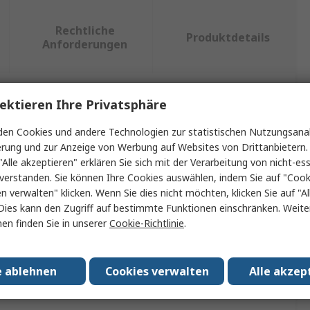
Rechtliche
Produktdetails
Anforderungen
ektieren Ihre Privatsphäre
ein oder mehrere Eigenschaften auswählen.
en Cookies und andere Technologien zur statistischen Nutzungsanal
aft
Wert
erung und zur Anzeige von Werbung auf Websites von Drittanbietern.
"Alle akzeptieren" erklären Sie sich mit der Verarbeitung von nicht-ess
Schneider Electric
verstanden. Sie können Ihre Cookies auswählen, indem Sie auf "Cook
en verwalten" klicken. Wenn Sie dies nicht möchten, klicken Sie auf "Al
p
Schutzfolien
Dies kann den Zugriff auf bestimmte Funktionen einschränken. Weite
en finden Sie in unserer
Cookie-Richtlinie
.
Schutzzubehör
dung mit HMI
HMI-Zubehör
e ablehnen
Cookies verwalten
Alle akzep