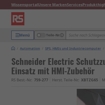
Wissensportal
Unsere Marken
Services
Produkthigh
Menü
Teile-Nr.
/
Automation
/
SPS, HMIs und Industriecomputer
/
Schneider Electric Schutz
Einsatz mit HMI-Zubehör
RS Best.-Nr.
:
759-277
Herst. Teile-Nr.
:
XBTZG65
M