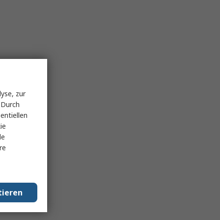
yse, zur
 Durch
entiellen
ie
le
re
tieren