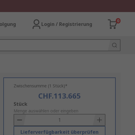
0
olgung
Login / Registrierung
Zwischensumme (1 Stück)*
CHF.113.665
Add
Stück
to
Menge auswählen oder eingeben
Basket
Lieferverfügbarkeit überprüfen