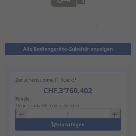
Alle Bediengeräte-Zubehör anzeigen
Zwischensumme (1 Stück)*
CHF.3'760.402
Add
Stück
to
Menge auswählen oder eingeben
Basket
Hinzufügen