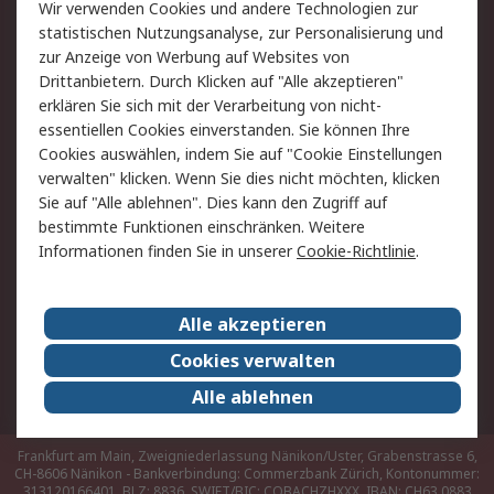
Rücksendungen
Kontakt
Wir verwenden Cookies und andere Technologien zur
Hilfe
statistischen Nutzungsanalyse, zur Personalisierung und
zur Anzeige von Werbung auf Websites von
Drittanbietern. Durch Klicken auf "Alle akzeptieren"
Rechtliches
erklären Sie sich mit der Verarbeitung von nicht-
AGB
Datenschutz
essentiellen Cookies einverstanden. Sie können Ihre
Cookies auswählen, indem Sie auf "Cookie Einstellungen
Cookie-Richtlinie
Zahlungsbedingungen
verwalten" klicken. Wenn Sie dies nicht möchten, klicken
Copyright/Impressum
Sie auf "Alle ablehnen". Dies kann den Zugriff auf
bestimmte Funktionen einschränken. Weitere
Über RS
Informationen finden Sie in unserer
Cookie-Richtlinie
.
Unternehmen
RS weltweit
Karriere bei RS
Nachhaltigkeit
Alle akzeptieren
Qualität/Umwelt/Zertifikate
Presse-Center
Cookies verwalten
Event-Center
Alle ablehnen
Frankfurt am Main, Zweigniederlassung Nänikon/Uster, Grabenstrasse 6,
CH-8606 Nänikon - Bankverbindung: Commerzbank Zürich, Kontonummer:
313120166401, BLZ: 8836, SWIFT/BIC: COBACHZHXXX, IBAN: CH63 0883