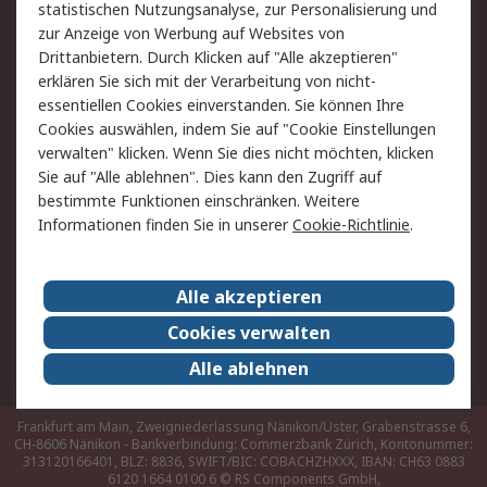
Hilfe
statistischen Nutzungsanalyse, zur Personalisierung und
zur Anzeige von Werbung auf Websites von
Drittanbietern. Durch Klicken auf "Alle akzeptieren"
Rechtliches
erklären Sie sich mit der Verarbeitung von nicht-
AGB
Datenschutz
essentiellen Cookies einverstanden. Sie können Ihre
Cookies auswählen, indem Sie auf "Cookie Einstellungen
Cookie-Richtlinie
Zahlungsbedingungen
verwalten" klicken. Wenn Sie dies nicht möchten, klicken
Copyright/Impressum
Sie auf "Alle ablehnen". Dies kann den Zugriff auf
bestimmte Funktionen einschränken. Weitere
Über RS
Informationen finden Sie in unserer
Cookie-Richtlinie
.
Unternehmen
RS weltweit
Karriere bei RS
Nachhaltigkeit
Alle akzeptieren
Qualität/Umwelt/Zertifikate
Presse-Center
Cookies verwalten
Event-Center
Alle ablehnen
Frankfurt am Main, Zweigniederlassung Nänikon/Uster, Grabenstrasse 6,
CH-8606 Nänikon - Bankverbindung: Commerzbank Zürich, Kontonummer:
313120166401, BLZ: 8836, SWIFT/BIC: COBACHZHXXX, IBAN: CH63 0883
6120 1664 0100 6
© RS Components GmbH,