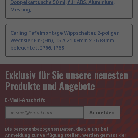
Doppelkartusche 50 ml, für ABS, Aluminium,
Messing,
Carling Tafelmontage Wippschalter, 2-poliger
Wechsler Ein-(Ein), 15 A 21.08mm x 36.83mm
beleuchtet, IP66, IP68
Exklusiv für Sie unsere neuesten
Produkte und Angebote
E-Mail-Anschrift
Anmelden
Die personenbezogenen Daten, die Sie uns bei
Anmeldung zur Verfügung stellen, werden gemäss der