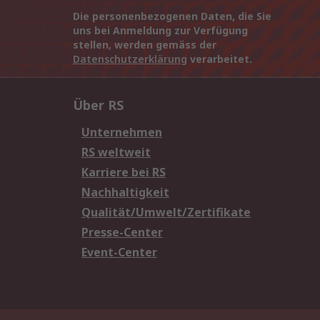
Die personenbezogenen Daten, die Sie
uns bei Anmeldung zur Verfügung
stellen, werden gemäss der
Datenschutzerklärung
verarbeitet.
Über RS
Unternehmen
RS weltweit
Karriere bei RS
Nachhaltigkeit
Qualität/Umwelt/Zertifikate
Presse-Center
Event-Center