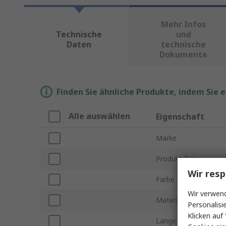
Mehr Infos
Technische
und
Daten
technische
Dokumente
Finden Sie ähnliche Produkte, indem Sie 
Alle auswählen
Eigenschaft
Marke
Produkt Typ
Wir resp
Farbe
Wir verwend
Material
Personalisi
Klicken auf 
Länge