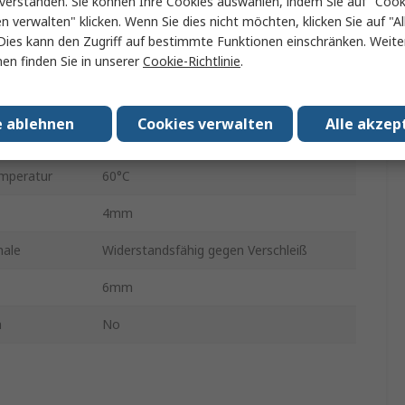
verstanden. Sie können Ihre Cookies auswählen, indem Sie auf "Cook
en verwalten" klicken. Wenn Sie dies nicht möchten, klicken Sie auf "Al
0.8 Mpa
Dies kann den Zugriff auf bestimmte Funktionen einschränken. Weite
en finden Sie in unserer
Cookie-Richtlinie
.
Allgemeine pneumatische Schläuche
TUZ
e ablehnen
Cookies verwalten
Alle akzep
min.
-20°C
mperatur
60°C
4mm
male
Widerstandsfähig gegen Verschleiß
6mm
n
No