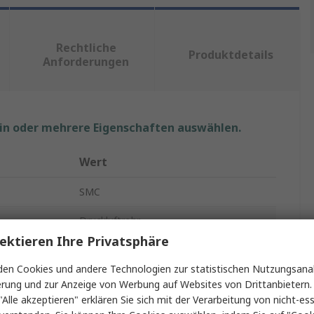
Rechtliche
Produktdetails
Anforderungen
ein oder mehrere Eigenschaften auswählen.
Wert
SMC
Druckluftrohr
ektieren Ihre Privatsphäre
Schwarz
en Cookies und andere Technologien zur statistischen Nutzungsanal
Polyurethan
erung und zur Anzeige von Werbung auf Websites von Drittanbietern.
"Alle akzeptieren" erklären Sie sich mit der Verarbeitung von nicht-ess
100m