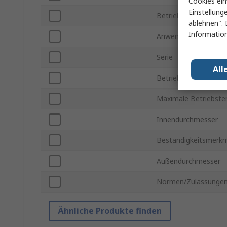
Cookies ein
Einstellung
Betriebsdruck max.
ablehnen". 
Information
Anwendung
Serie
All
Betriebstemperatur 
Maximale Betriebste
Innendurchmesser
Beständigkeitsmerk
Außendurchmesser
Normen/Zulassunge
Ähnliche Produkte finden