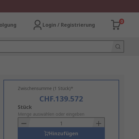
0
olgung
Login / Registrierung
Zwischensumme (1 Stück)*
CHF.139.572
Add
Stück
to
Menge auswählen oder eingeben
Basket
Hinzufügen