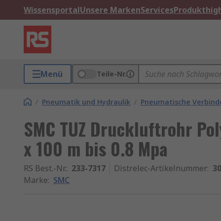
Wissensportal
Unsere Marken
Services
Produkthigh
Menü
Teile-Nr.
/
Pneumatik und Hydraulik
/
Pneumatische Verbinde
SMC TUZ Druckluftrohr Po
x 100 m bis 0.8 Mpa
RS Best.-Nr.
:
233-7317
Distrelec-Artikelnummer
:
30
Marke
:
SMC