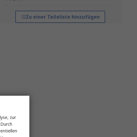
Zu einer Teileliste hinzufügen
yse, zur
 Durch
entiellen