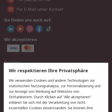
Per E-Mail unter Kontakt
Sie finden uns auch auf:
Wir akzeptieren:
Service
Wir respektieren Ihre Privatsphäre
Value Added Services
Lieferlösungen
Rücksendungen
Kontakt
Wir verwenden Cookies und andere Technologien zur
Hilfe
statistischen Nutzungsanalyse, zur Personalisierung und
zur Anzeige von Werbung auf Websites von
Drittanbietern. Durch Klicken auf "Alle akzeptieren"
Rechtliches
erklären Sie sich mit der Verarbeitung von nicht-
AGB
Datenschutz
essentiellen Cookies einverstanden. Sie können Ihre