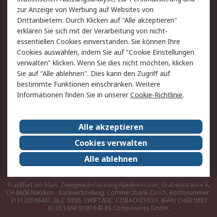
zur Anzeige von Werbung auf Websites von
Drittanbietern. Durch Klicken auf "Alle akzeptieren"
Rechtliches
erklären Sie sich mit der Verarbeitung von nicht-
AGB
Datenschutz
essentiellen Cookies einverstanden. Sie können Ihre
Cookies auswählen, indem Sie auf "Cookie Einstellungen
Cookie-Richtlinie
Zahlungsbedingungen
verwalten" klicken. Wenn Sie dies nicht möchten, klicken
Copyright/Impressum
Sie auf "Alle ablehnen". Dies kann den Zugriff auf
bestimmte Funktionen einschränken. Weitere
Über RS
Informationen finden Sie in unserer
Cookie-Richtlinie
.
Unternehmen
RS weltweit
Karriere bei RS
Nachhaltigkeit
Alle akzeptieren
Qualität/Umwelt/Zertifikate
Presse-Center
Cookies verwalten
Event-Center
Alle ablehnen
Frankfurt am Main, Zweigniederlassung Nänikon/Uster, Grabenstrasse 6,
CH-8606 Nänikon - Bankverbindung: Commerzbank Zürich, Kontonummer:
313120166401, BLZ: 8836, SWIFT/BIC: COBACHZHXXX, IBAN: CH63 0883
6120 1664 0100 6
© RS Components GmbH,