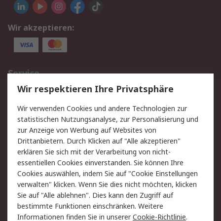
Wir akzeptieren:
Service
Wir respektieren Ihre Privatsphäre
Value Added Services
Lieferlösungen
Rücksendungen
Kontakt
Wir verwenden Cookies und andere Technologien zur
Hilfe
statistischen Nutzungsanalyse, zur Personalisierung und
zur Anzeige von Werbung auf Websites von
Drittanbietern. Durch Klicken auf "Alle akzeptieren"
Rechtliches
erklären Sie sich mit der Verarbeitung von nicht-
AGB
Datenschutz
essentiellen Cookies einverstanden. Sie können Ihre
Cookies auswählen, indem Sie auf "Cookie Einstellungen
Cookie-Richtlinie
Zahlungsbedingungen
verwalten" klicken. Wenn Sie dies nicht möchten, klicken
Copyright/Impressum
Sie auf "Alle ablehnen". Dies kann den Zugriff auf
bestimmte Funktionen einschränken. Weitere
Über RS
Informationen finden Sie in unserer
Cookie-Richtlinie
.