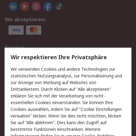
Wir akzeptieren:
Service
Wir respektieren Ihre Privatsphäre
Value Added Services
Lieferlösungen
Rücksendungen
Kontakt
Wir verwenden Cookies und andere Technologien zur
Hilfe
statistischen Nutzungsanalyse, zur Personalisierung und
zur Anzeige von Werbung auf Websites von
Drittanbietern. Durch Klicken auf "Alle akzeptieren"
Rechtliches
erklären Sie sich mit der Verarbeitung von nicht-
AGB
Datenschutz
essentiellen Cookies einverstanden. Sie können Ihre
Cookies auswählen, indem Sie auf "Cookie Einstellungen
Cookie-Richtlinie
Zahlungsbedingungen
verwalten" klicken. Wenn Sie dies nicht möchten, klicken
Copyright/Impressum
Sie auf "Alle ablehnen". Dies kann den Zugriff auf
bestimmte Funktionen einschränken. Weitere
Über RS
Informationen finden Sie in unserer
Cookie-Richtlinie
.