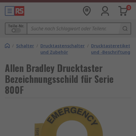
0
Teile-Nr.
/
Schalter
/
Drucktastenschalter
/
Drucktasteretikette
und Zubehör
und -Beschriftungen
Allen Bradley Drucktaster
Bezeichnungsschild für Serie
800F