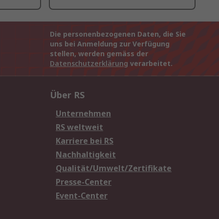
Die personenbezogenen Daten, die Sie
uns bei Anmeldung zur Verfügung
stellen, werden gemäss der
Datenschutzerklärung
verarbeitet.
Über RS
Unternehmen
RS weltweit
Karriere bei RS
Nachhaltigkeit
Qualität/Umwelt/Zertifikate
Presse-Center
Event-Center