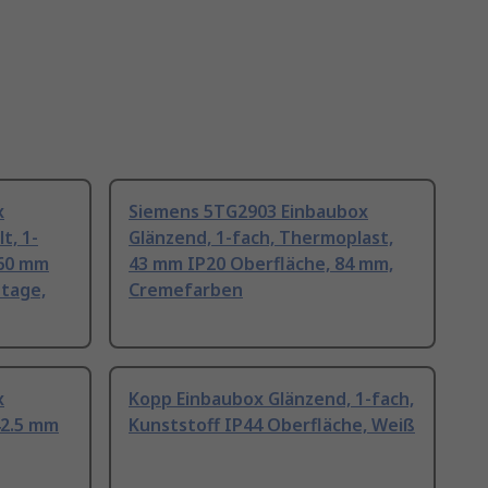
x
Siemens 5TG2903 Einbaubox
t, 1-
Glänzend, 1-fach, Thermoplast,
 60 mm
43 mm IP20 Oberfläche, 84 mm,
tage,
Cremefarben
x
Kopp Einbaubox Glänzend, 1-fach,
42.5 mm
Kunststoff IP44 Oberfläche, Weiß