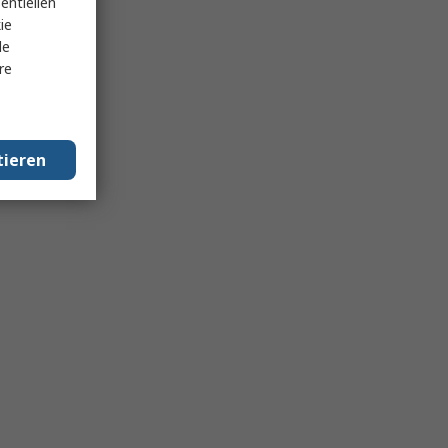
entiellen
ie
le
re
tieren