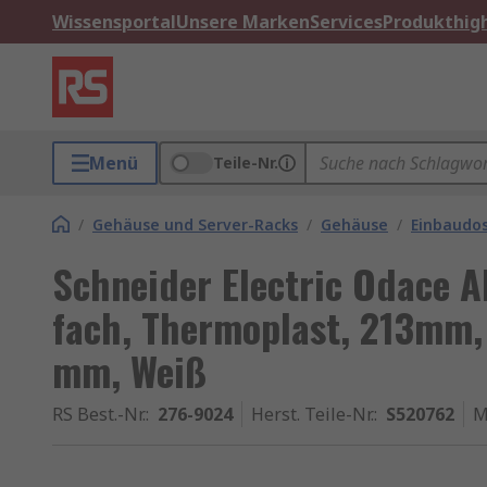
Wissensportal
Unsere Marken
Services
Produkthigh
Menü
Teile-Nr.
/
Gehäuse und Server-Racks
/
Gehäuse
/
Einbaudo
Schneider Electric Odace A
fach, Thermoplast, 213mm,
mm, Weiß
RS Best.-Nr.
:
276-9024
Herst. Teile-Nr.
:
S520762
M