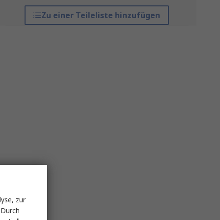
Zu einer Teileliste hinzufügen
yse, zur
 Durch