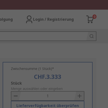
0
olgung
Login / Registrierung
Zwischensumme (1 Stück)*
CHF.3.333
Add
Stück
to
Menge auswählen oder eingeben
Basket
Lieferverfügbarkeit überprüfen