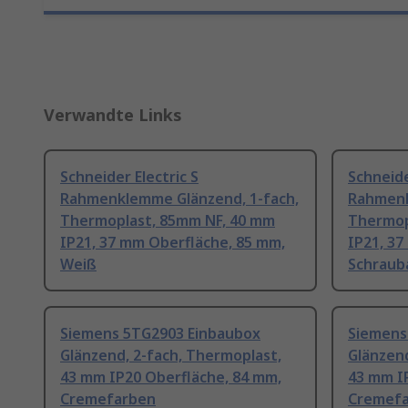
Verwandte Links
Schneider Electric S
Schneide
Rahmenklemme Glänzend, 1-fach,
Rahmenk
Thermoplast, 85mm NF, 40 mm
Thermop
IP21, 37 mm Oberfläche, 85 mm,
IP21, 3
Weiß
Schraub
Siemens 5TG2903 Einbaubox
Siemens
Glänzend, 2-fach, Thermoplast,
Glänzend
43 mm IP20 Oberfläche, 84 mm,
43 mm I
Cremefarben
Cremef