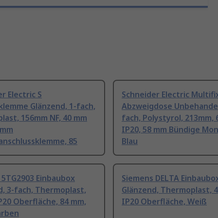
r Electric S
Schneider Electric Multifi
lemme Glänzend, 1-fach,
Abzweigdose Unbehandel
last, 156mm NF, 40 mm
fach, Polystyrol, 213mm,
7 mm
IP20, 58 mm Bündige Mon
anschlussklemme, 85
Blau
 5TG2903 Einbaubox
Siemens DELTA Einbaubo
, 3-fach, Thermoplast,
Glänzend, Thermoplast, 
P20 Oberfläche, 84 mm,
IP20 Oberfläche, Weiß
arben