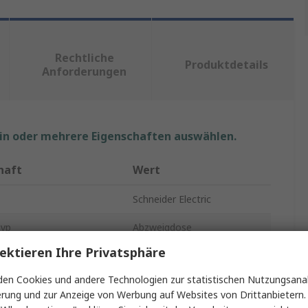
Rechtliche
Produktdetails
Anforderungen
ein oder mehrere Eigenschaften auswählen.
haft
Wert
Schneider Electric
Typ
Abzweigdose
ektieren Ihre Privatsphäre
r Ausbrüche
1
en Cookies und andere Technologien zur statistischen Nutzungsanal
40mm
erung und zur Anzeige von Werbung auf Websites von Drittanbietern.