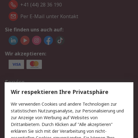
+41 (44) 28 36 190
Per E-Mail unter Kontakt
Sie finden uns auch auf:
Wir akzeptieren:
Service
Wir respektieren Ihre Privatsphäre
Value Added Services
Lieferlösungen
Rücksendungen
Kontakt
Wir verwenden Cookies und andere Technologien zur
Hilfe
statistischen Nutzungsanalyse, zur Personalisierung und
zur Anzeige von Werbung auf Websites von
Drittanbietern. Durch Klicken auf "Alle akzeptieren"
Rechtliches
erklären Sie sich mit der Verarbeitung von nicht-
essentiellen Cookies einverstanden. Sie können Ihre