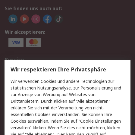
Sie finden uns auch auf:
Wir akzeptieren:
Service
Wir respektieren Ihre Privatsphäre
Value Added Services
Lieferlösungen
Rücksendungen
Kontakt
Wir verwenden Cookies und andere Technologien zur
Hilfe
statistischen Nutzungsanalyse, zur Personalisierung und
zur Anzeige von Werbung auf Websites von
Drittanbietern. Durch Klicken auf "Alle akzeptieren"
Rechtliches
erklären Sie sich mit der Verarbeitung von nicht-
AGB
Datenschutz
essentiellen Cookies einverstanden. Sie können Ihre
Cookies auswählen, indem Sie auf "Cookie Einstellungen
Cookie-Richtlinie
Zahlungsbedingungen
verwalten" klicken. Wenn Sie dies nicht möchten, klicken
Copyright/Impressum
Sie auf "Alle ablehnen". Dies kann den Zugriff auf