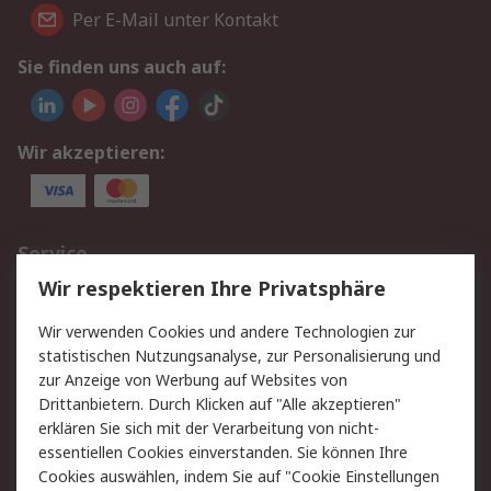
Per E-Mail unter Kontakt
Sie finden uns auch auf:
Wir akzeptieren:
Service
Wir respektieren Ihre Privatsphäre
Value Added Services
Lieferlösungen
Rücksendungen
Kontakt
Wir verwenden Cookies und andere Technologien zur
Hilfe
statistischen Nutzungsanalyse, zur Personalisierung und
zur Anzeige von Werbung auf Websites von
Drittanbietern. Durch Klicken auf "Alle akzeptieren"
Rechtliches
erklären Sie sich mit der Verarbeitung von nicht-
AGB
Datenschutz
essentiellen Cookies einverstanden. Sie können Ihre
Cookies auswählen, indem Sie auf "Cookie Einstellungen
Cookie-Richtlinie
Zahlungsbedingungen