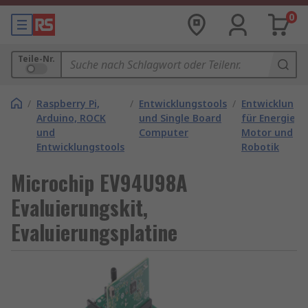
0
Teile-Nr.
/
Raspberry Pi,
/
Entwicklungstools
/
Entwicklungs
Arduino, ROCK
und Single Board
für Energie,
und
Computer
Motor und
Entwicklungstools
Robotik
Microchip EV94U98A
Evaluierungskit,
Evaluierungsplatine