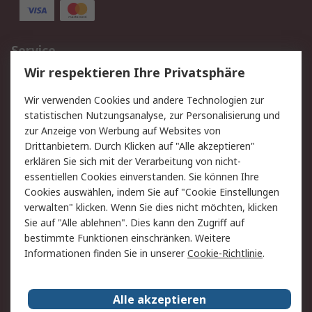
Service
Wir respektieren Ihre Privatsphäre
Value Added Services
Lieferlösungen
Rücksendungen
Kontakt
Wir verwenden Cookies und andere Technologien zur
Hilfe
statistischen Nutzungsanalyse, zur Personalisierung und
zur Anzeige von Werbung auf Websites von
Drittanbietern. Durch Klicken auf "Alle akzeptieren"
Rechtliches
erklären Sie sich mit der Verarbeitung von nicht-
AGB
Datenschutz
essentiellen Cookies einverstanden. Sie können Ihre
Cookies auswählen, indem Sie auf "Cookie Einstellungen
Cookie-Richtlinie
Zahlungsbedingungen
verwalten" klicken. Wenn Sie dies nicht möchten, klicken
Copyright/Impressum
Sie auf "Alle ablehnen". Dies kann den Zugriff auf
bestimmte Funktionen einschränken. Weitere
Über RS
Informationen finden Sie in unserer
Cookie-Richtlinie
.
Unternehmen
RS weltweit
Karriere bei RS
Nachhaltigkeit
Alle akzeptieren