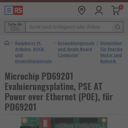
0
Teile-Nr.
/
Raspberry Pi,
/
Entwicklungstools
/
Entwicklungs
Arduino, ROCK
und Single Board
für Energie,
und
Computer
Motor und
Entwicklungstools
Robotik
Microchip PD69201
Evaluierungsplatine, PSE AT
Power over Ethernet (POE), für
PD69201