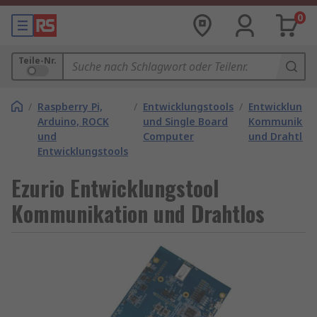
0
Teile-Nr.
/
Raspberry Pi,
/
Entwicklungstools
/
Entwicklungs
Arduino, ROCK
und Single Board
Kommunikati
und
Computer
und Drahtlos
Entwicklungstools
Ezurio Entwicklungstool
Kommunikation und Drahtlos