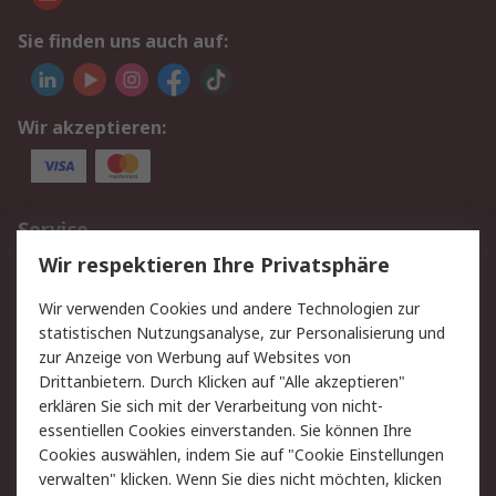
Sie finden uns auch auf:
Wir akzeptieren:
Service
Wir respektieren Ihre Privatsphäre
Value Added Services
Lieferlösungen
Rücksendungen
Kontakt
Wir verwenden Cookies und andere Technologien zur
Hilfe
statistischen Nutzungsanalyse, zur Personalisierung und
zur Anzeige von Werbung auf Websites von
Drittanbietern. Durch Klicken auf "Alle akzeptieren"
Rechtliches
erklären Sie sich mit der Verarbeitung von nicht-
AGB
Datenschutz
essentiellen Cookies einverstanden. Sie können Ihre
Cookies auswählen, indem Sie auf "Cookie Einstellungen
Cookie-Richtlinie
Zahlungsbedingungen
verwalten" klicken. Wenn Sie dies nicht möchten, klicken
Copyright/Impressum