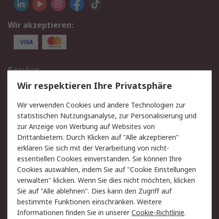
Wir akzeptieren:
Service
Wir respektieren Ihre Privatsphäre
Value Added Services
Lieferlösungen
Rücksendungen
Kontakt
Wir verwenden Cookies und andere Technologien zur
Hilfe
statistischen Nutzungsanalyse, zur Personalisierung und
zur Anzeige von Werbung auf Websites von
Drittanbietern. Durch Klicken auf "Alle akzeptieren"
Rechtliches
erklären Sie sich mit der Verarbeitung von nicht-
AGB
Datenschutz
essentiellen Cookies einverstanden. Sie können Ihre
Cookies auswählen, indem Sie auf "Cookie Einstellungen
Cookie-Richtlinie
Zahlungsbedingungen
verwalten" klicken. Wenn Sie dies nicht möchten, klicken
Copyright/Impressum
Sie auf "Alle ablehnen". Dies kann den Zugriff auf
bestimmte Funktionen einschränken. Weitere
Über RS
Informationen finden Sie in unserer
Cookie-Richtlinie
.