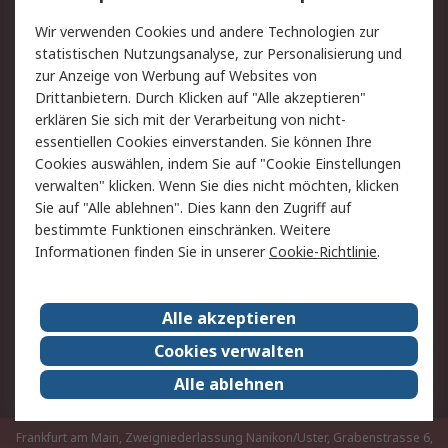
Rücksendungen
Kontakt
Wir verwenden Cookies und andere Technologien zur
Hilfe
statistischen Nutzungsanalyse, zur Personalisierung und
zur Anzeige von Werbung auf Websites von
Drittanbietern. Durch Klicken auf "Alle akzeptieren"
Rechtliches
erklären Sie sich mit der Verarbeitung von nicht-
AGB
Datenschutz
essentiellen Cookies einverstanden. Sie können Ihre
Cookies auswählen, indem Sie auf "Cookie Einstellungen
Cookie-Richtlinie
Zahlungsbedingungen
verwalten" klicken. Wenn Sie dies nicht möchten, klicken
Copyright/Impressum
Sie auf "Alle ablehnen". Dies kann den Zugriff auf
bestimmte Funktionen einschränken. Weitere
Über RS
Informationen finden Sie in unserer
Cookie-Richtlinie
.
Unternehmen
RS weltweit
Karriere bei RS
Nachhaltigkeit
Alle akzeptieren
Qualität/Umwelt/Zertifikate
Presse-Center
Cookies verwalten
Event-Center
Alle ablehnen
Frankfurt am Main, Zweigniederlassung Nänikon/Uster, Grabenstrasse 6,