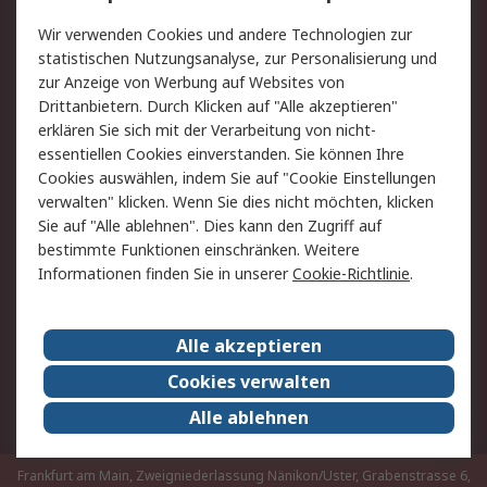
Rücksendungen
Kontakt
Wir verwenden Cookies und andere Technologien zur
Hilfe
statistischen Nutzungsanalyse, zur Personalisierung und
zur Anzeige von Werbung auf Websites von
Drittanbietern. Durch Klicken auf "Alle akzeptieren"
Rechtliches
erklären Sie sich mit der Verarbeitung von nicht-
AGB
Datenschutz
essentiellen Cookies einverstanden. Sie können Ihre
Cookies auswählen, indem Sie auf "Cookie Einstellungen
Cookie-Richtlinie
Zahlungsbedingungen
verwalten" klicken. Wenn Sie dies nicht möchten, klicken
Copyright/Impressum
Sie auf "Alle ablehnen". Dies kann den Zugriff auf
bestimmte Funktionen einschränken. Weitere
Über RS
Informationen finden Sie in unserer
Cookie-Richtlinie
.
Unternehmen
RS weltweit
Karriere bei RS
Nachhaltigkeit
Alle akzeptieren
Qualität/Umwelt/Zertifikate
Presse-Center
Cookies verwalten
Event-Center
Alle ablehnen
Frankfurt am Main, Zweigniederlassung Nänikon/Uster, Grabenstrasse 6,