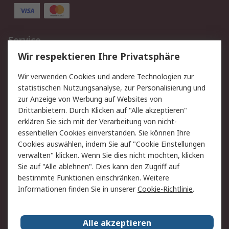
Service
Wir respektieren Ihre Privatsphäre
Value Added Services
Lieferlösungen
Rücksendungen
Kontakt
Wir verwenden Cookies und andere Technologien zur
Hilfe
statistischen Nutzungsanalyse, zur Personalisierung und
zur Anzeige von Werbung auf Websites von
Drittanbietern. Durch Klicken auf "Alle akzeptieren"
Rechtliches
erklären Sie sich mit der Verarbeitung von nicht-
AGB
Datenschutz
essentiellen Cookies einverstanden. Sie können Ihre
Cookies auswählen, indem Sie auf "Cookie Einstellungen
Cookie-Richtlinie
Zahlungsbedingungen
verwalten" klicken. Wenn Sie dies nicht möchten, klicken
Copyright/Impressum
Sie auf "Alle ablehnen". Dies kann den Zugriff auf
bestimmte Funktionen einschränken. Weitere
Über RS
Informationen finden Sie in unserer
Cookie-Richtlinie
.
Unternehmen
RS weltweit
Karriere bei RS
Nachhaltigkeit
Alle akzeptieren