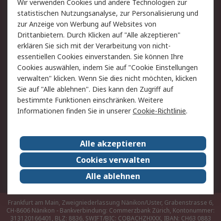
Wir verwenden Cookies und andere Technologien zur
Hilfe
statistischen Nutzungsanalyse, zur Personalisierung und
zur Anzeige von Werbung auf Websites von
Drittanbietern. Durch Klicken auf "Alle akzeptieren"
Rechtliches
erklären Sie sich mit der Verarbeitung von nicht-
AGB
Datenschutz
essentiellen Cookies einverstanden. Sie können Ihre
Cookies auswählen, indem Sie auf "Cookie Einstellungen
Cookie-Richtlinie
Zahlungsbedingungen
verwalten" klicken. Wenn Sie dies nicht möchten, klicken
Copyright/Impressum
Sie auf "Alle ablehnen". Dies kann den Zugriff auf
bestimmte Funktionen einschränken. Weitere
Über RS
Informationen finden Sie in unserer
Cookie-Richtlinie
.
Unternehmen
RS weltweit
Karriere bei RS
Nachhaltigkeit
Alle akzeptieren
Qualität/Umwelt/Zertifikate
Presse-Center
Cookies verwalten
Event-Center
Alle ablehnen
Frankfurt am Main, Zweigniederlassung Nänikon/Uster, Grabenstrasse 6,
CH-8606 Nänikon - Bankverbindung: Commerzbank Zürich, Kontonummer:
313120166401, BLZ: 8836, SWIFT/BIC: COBACHZHXXX, IBAN: CH63 0883