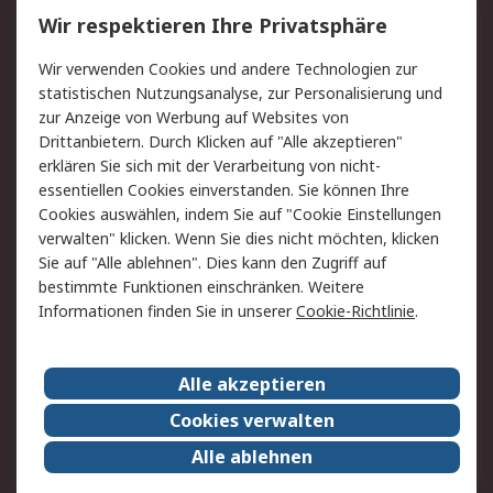
Wir respektieren Ihre Privatsphäre
Value Added Services
Lieferlösungen
Rücksendungen
Kontakt
Wir verwenden Cookies und andere Technologien zur
Hilfe
statistischen Nutzungsanalyse, zur Personalisierung und
zur Anzeige von Werbung auf Websites von
Drittanbietern. Durch Klicken auf "Alle akzeptieren"
Rechtliches
erklären Sie sich mit der Verarbeitung von nicht-
AGB
Datenschutz
essentiellen Cookies einverstanden. Sie können Ihre
Cookies auswählen, indem Sie auf "Cookie Einstellungen
Cookie-Richtlinie
Zahlungsbedingungen
verwalten" klicken. Wenn Sie dies nicht möchten, klicken
Copyright/Impressum
Sie auf "Alle ablehnen". Dies kann den Zugriff auf
bestimmte Funktionen einschränken. Weitere
Über RS
Informationen finden Sie in unserer
Cookie-Richtlinie
.
Unternehmen
RS weltweit
Karriere bei RS
Nachhaltigkeit
Alle akzeptieren
Qualität/Umwelt/Zertifikate
Presse-Center
Cookies verwalten
Event-Center
Alle ablehnen