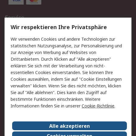
Service
Wir respektieren Ihre Privatsphäre
Value Added Services
Lieferlösungen
Rücksendungen
Kontakt
Wir verwenden Cookies und andere Technologien zur
Hilfe
statistischen Nutzungsanalyse, zur Personalisierung und
zur Anzeige von Werbung auf Websites von
Drittanbietern. Durch Klicken auf "Alle akzeptieren"
Rechtliches
erklären Sie sich mit der Verarbeitung von nicht-
AGB
Datenschutz
essentiellen Cookies einverstanden. Sie können Ihre
Cookies auswählen, indem Sie auf "Cookie Einstellungen
Cookie-Richtlinie
Zahlungsbedingungen
verwalten" klicken. Wenn Sie dies nicht möchten, klicken
Copyright/Impressum
Sie auf "Alle ablehnen". Dies kann den Zugriff auf
bestimmte Funktionen einschränken. Weitere
Über RS
Informationen finden Sie in unserer
Cookie-Richtlinie
.
Unternehmen
RS weltweit
Karriere bei RS
Nachhaltigkeit
Alle akzeptieren
Qualität/Umwelt/Zertifikate
Presse-Center
Cookies verwalten