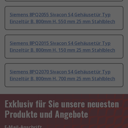
Siemens 8PQ2055 Sivacon S4 Gehäusetür Typ
Einzeltür B. 800mm H. 550 mm 25 mm Stahlblech
Siemens 8PQ2015 Sivacon S4 Gehäusetür Typ
Einzeltür B. 800mm H. 150 mm 25 mm Stahlblech
Siemens 8PQ2070 Sivacon S4 Gehäusetür Typ
Einzeltür B. 800mm H. 700 mm 25 mm Stahlblech
Exklusiv für Sie unsere neuesten
Produkte und Angebote
E-Mail-Anschrift