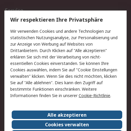
Service
Wir respektieren Ihre Privatsphäre
Value Added Services
Lieferlösungen
Rücksendungen
Kontakt
Wir verwenden Cookies und andere Technologien zur
Hilfe
statistischen Nutzungsanalyse, zur Personalisierung und
zur Anzeige von Werbung auf Websites von
Drittanbietern. Durch Klicken auf "Alle akzeptieren"
Rechtliches
erklären Sie sich mit der Verarbeitung von nicht-
AGB
Datenschutz
essentiellen Cookies einverstanden. Sie können Ihre
Cookies auswählen, indem Sie auf "Cookie Einstellungen
Cookie-Richtlinie
Zahlungsbedingungen
verwalten" klicken. Wenn Sie dies nicht möchten, klicken
Copyright/Impressum
Sie auf "Alle ablehnen". Dies kann den Zugriff auf
bestimmte Funktionen einschränken. Weitere
Über RS
Informationen finden Sie in unserer
Cookie-Richtlinie
.
Unternehmen
RS weltweit
Karriere bei RS
Nachhaltigkeit
Alle akzeptieren
Qualität/Umwelt/Zertifikate
Presse-Center
Cookies verwalten
Event-Center